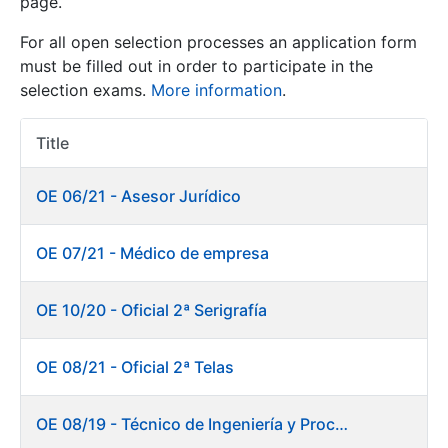
page.
For all open selection processes an application form
Show/Hide
must be filled out in order to participate in the
selection exams.
More information
.
Title
Item Act
OE 06/21 - Asesor Jurídico
OE 07/21 - Médico de empresa
Show/Hide
Show/Hide
OE 10/20 - Oficial 2ª Serigrafía
OE 08/21 - Oficial 2ª Telas
Show/Hide
OE 08/19 - Técnico de Ingeniería y Procesos Productivos. Departamento de Timbre