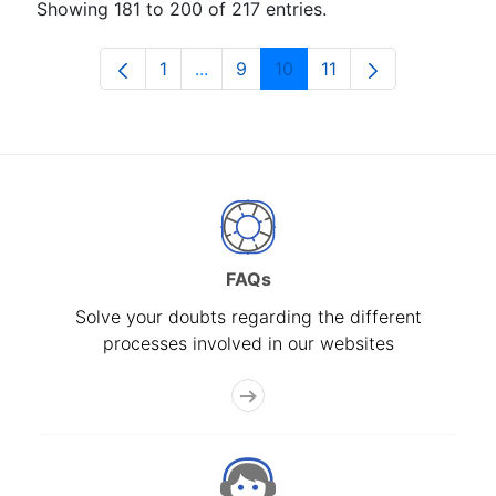
Showing 181 to 200 of 217 entries.
1
...
9
10
11
Page
Intermediate Pages Use TAB to nav
Page
Page
Page
FAQs
Solve your doubts regarding the different
processes involved in our websites