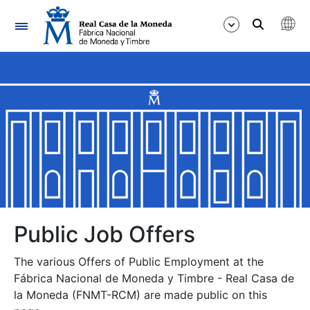
Navigation
Show/Hide
Show/Hide
Show/Hide
Show/Hide
Show/Hide
Public Job Offers
The various Offers of Public Employment at the
Show/Hide
Fábrica Nacional de Moneda y Timbre - Real Casa de
la Moneda (FNMT-RCM) are made public on this