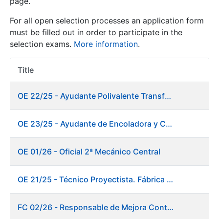
page.
For all open selection processes an application form
Show/Hide
must be filled out in order to participate in the
selection exams.
More information
.
Title
Item Act
OE 22/25 - Ayudante Polivalente Transformados/Acabados
OE 23/25 - Ayudante de Encoladora y Calandra Máquina de Papel. Fábrica de Papel
Show/Hide
Show/Hide
OE 01/26 - Oficial 2ª Mecánico Central
OE 21/25 - Técnico Proyectista. Fábrica de Papel
Show/Hide
FC 02/26 - Responsable de Mejora Continua - Burgos