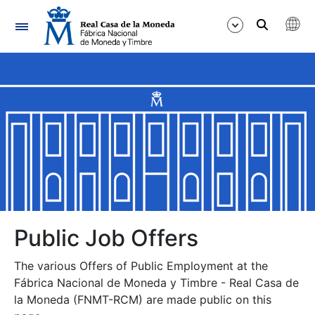
Navigation
Show/Hide
Show/Hide
Show/Hide
Show/Hide
Show/Hide
Public Job Offers
The various Offers of Public Employment at the
Show/Hide
Fábrica Nacional de Moneda y Timbre - Real Casa de
la Moneda (FNMT-RCM) are made public on this