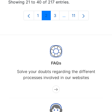
Showing 21 to 40 of 217 entries.
1
2
3
...
11
Page
Page
Page
Intermediate Pages Use T
Page
FAQs
Solve your doubts regarding the different
processes involved in our websites