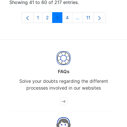
Showing 41 to 60 of 217 entries.
1
2
3
4
...
11
Page
Page
Page
Page
Intermediate Pages Use
Page
FAQs
Solve your doubts regarding the different
processes involved in our websites