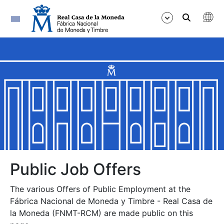
Navigation
Show/Hide
Show/Hide
Show/Hide
Show/Hide
Show/Hide
Public Job Offers
The various Offers of Public Employment at the
Show/Hide
Fábrica Nacional de Moneda y Timbre - Real Casa de
la Moneda (FNMT-RCM) are made public on this