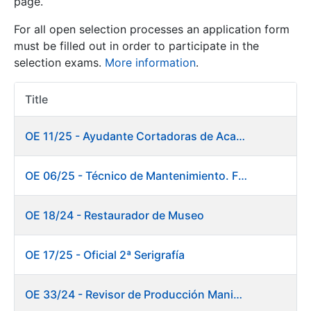
page.
For all open selection processes an application form
Show/Hide
must be filled out in order to participate in the
selection exams.
More information
.
Title
Item Act
OE 11/25 - Ayudante Cortadoras de Acabados. Fábrica Papel
OE 06/25 - Técnico de Mantenimiento. Fábrica Papel
Show/Hide
Show/Hide
OE 18/24 - Restaurador de Museo
OE 17/25 - Oficial 2ª Serigrafía
Show/Hide
OE 33/24 - Revisor de Producción Manipulado Timbre