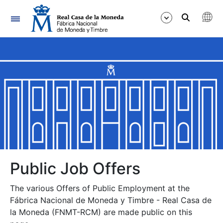
Navigation
Show/Hide
Show/Hide
Show/Hide
Show/Hide
Show/Hide
Public Job Offers
The various Offers of Public Employment at the
Show/Hide
Fábrica Nacional de Moneda y Timbre - Real Casa de
la Moneda (FNMT-RCM) are made public on this