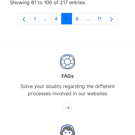
Showing 81 to 100 of 217 entries.
1
...
4
5
6
...
11
Page
Intermediate Pages Use TAB to navigat
Page
Page
Page
Intermediate Pages 
Page
FAQs
Solve your doubts regarding the different
processes involved in our websites