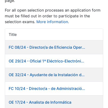
page.
For all open selection processes an application form
Show/Hide
must be filled out in order to participate in the
selection exams.
More information
.
Title
Item Act
FC 08/24 - Director/a de Eficiencia Operativa
OE 29/24 - Oficial 1ª Eléctrico-Electrónico Mantenimiento Destacado
Show/Hide
Show/Hide
OE 32/24 - Ayudante de la Instalación de Preparación de Pastas. Fábrica de Papel
FC 10/24 - Director/a - de Administración Financiera
Show/Hide
OE 17/24 - Analista de Informática