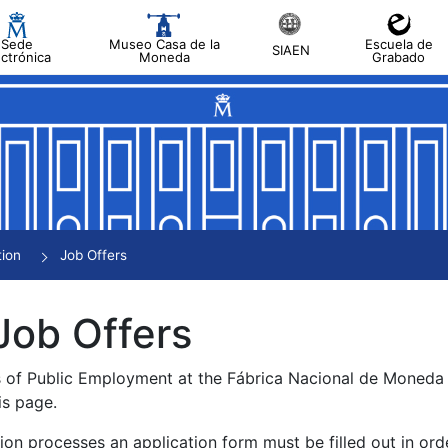
Sede
Museo Casa de la
Escuela de
SIAEN
ectrónica
Moneda
Grabado
tion
Job Offers
Job Offers
s of Public Employment at the Fábrica Nacional de Moned
is page.
tion processes an application form must be filled out in ord