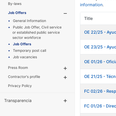
By-laws
information
.
Job Offers
Show/Hide
Title
General Information
Public Job Offer, Civil service
OE 22/25 - Ayu
or established public service
sector workforce
Job Offers
OE 23/25 - Ayud
Temporary post call
Job vacancies
OE 01/26 - Ofici
Press Room
Show/Hide
OE 21/25 - Técn
Contractor's profile
Show/Hide
Privacy Policy
FC 02/26 - Resp
Transparencia
Show/Hide
FC 01/26 - Dire