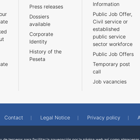
Information
Press releases
our
Public Job Offer,
Dossiers
cate
Civil service or
available
established
ked
Corporate
public service
ut
Identity
sector workforce
History of the
Public Job Offers
Peseta
cate
Temporary post
call
Job vacancies
Contact
Legal Notice
Privacy policy
A
 de terceros para facilitar la navegación por la página web así como almacenar 