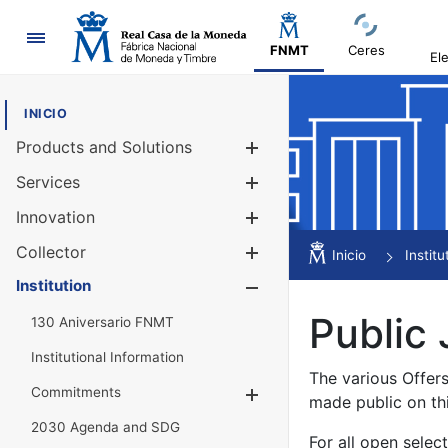
Navigation
FNMT
Ceres
El
INICIO
Products and Solutions
Show/Hide
Services
Show/Hide
Innovation
Show/Hide
Collector
Show/Hide
Inicio
Institu
Institution
Show/Hide
Public 
130 Aniversario FNMT
Institutional Information
The various Offer
Commitments
Show/Hide
made public on th
2030 Agenda and SDG
For all open selec