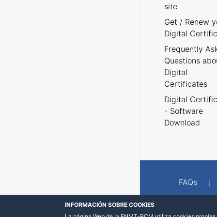
site
Get / Renew y
Digital Certifi
Frequently As
Questions abo
Digital
Certificates
Digital Certifi
- Software
Download
FAQs
INFORMACIÓN SOBRE COOKIES
La página Web de la FNMT-RCM utiliza cookies propias y