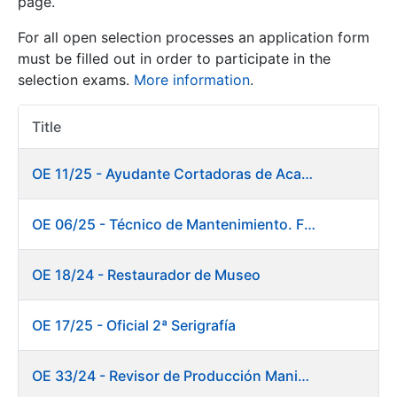
page.
For all open selection processes an application form
Show/Hide
must be filled out in order to participate in the
selection exams.
More information
.
Title
Item Act
OE 11/25 - Ayudante Cortadoras de Acabados. Fábrica Papel
OE 06/25 - Técnico de Mantenimiento. Fábrica Papel
Show/Hide
Show/Hide
OE 18/24 - Restaurador de Museo
OE 17/25 - Oficial 2ª Serigrafía
Show/Hide
OE 33/24 - Revisor de Producción Manipulado Timbre