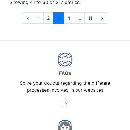
Showing 41 to 60 of 217 entries.
1
2
3
4
...
11
Page
Page
Page
Page
Intermediate Pages Use
Page
FAQs
Solve your doubts regarding the different
processes involved in our websites