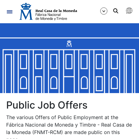
Navigation
Show/Hide
Show/Hide
Show/Hide
Show/Hide
Show/Hide
Public Job Offers
The various Offers of Public Employment at the
Show/Hide
Fábrica Nacional de Moneda y Timbre - Real Casa de
la Moneda (FNMT-RCM) are made public on this