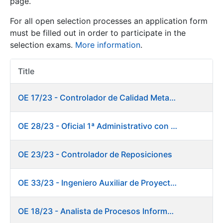
page.
For all open selection processes an application form
Show/Hide
must be filled out in order to participate in the
selection exams.
More information
.
Title
Item Act
OE 17/23 - Controlador de Calidad Metalurgia
OE 28/23 - Oficial 1ª Administrativo con inglés y francés
Show/Hide
Show/Hide
OE 23/23 - Controlador de Reposiciones
OE 33/23 - Ingeniero Auxiliar de Proyectos. Marketing
Show/Hide
OE 18/23 - Analista de Procesos Informáticos