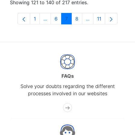
Showing 121 to 140 of 217 entries.
1
...
6
7
8
...
11
Page
Intermediate Pages Use TAB to navigat
Page
Page
Page
Intermediate Pages 
Page
FAQs
Solve your doubts regarding the different
processes involved in our websites