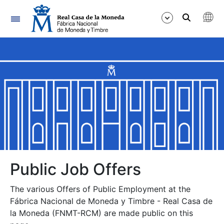
Navigation
Show/Hide
Show/Hide
Show/Hide
Show/Hide
Show/Hide
Public Job Offers
The various Offers of Public Employment at the
Show/Hide
Fábrica Nacional de Moneda y Timbre - Real Casa de
la Moneda (FNMT-RCM) are made public on this