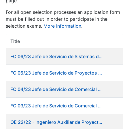
page.
For all open selection processes an application form
Show/Hide
must be filled out in order to participate in the
selection exams.
More information
.
Title
Item Act
FC 06/23 Jefe de Servicio de Sistemas de Información de Fábrica de Papel
FC 05/23 Jefe de Servicio de Proyectos Digitales
Show/Hide
Show/Hide
FC 04/23 Jefe de Servicio de Comercial de Productos Gráficos
FC 03/23 Jefe de Servicio de Comercial de Documentos de Identificación y Tarjetas y Servicios Digitales
Show/Hide
OE 22/22 - Ingeniero Auxiliar de Proyectos. DIT