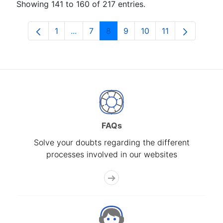
Showing 141 to 160 of 217 entries.
1
...
7
8
9
10
11
Page
Intermediate Pages Use TAB to navigat
Page
Page
Page
Page
Page
FAQs
Solve your doubts regarding the different
processes involved in our websites