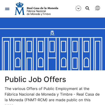
Navigation
Show/Hide
Show/Hide
Show/Hide
Show/Hide
Show/Hide
Public Job Offers
The various Offers of Public Employment at the
Show/Hide
Fábrica Nacional de Moneda y Timbre - Real Casa de
la Moneda (FNMT-RCM) are made public on this