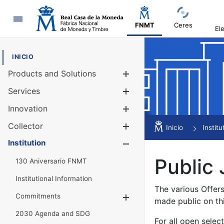
Navigation
FNMT
Ceres
El
INICIO
Products and Solutions
Show/Hide
Services
Show/Hide
Innovation
Show/Hide
Collector
Show/Hide
Inicio
Institu
Institution
Show/Hide
Public 
130 Aniversario FNMT
Institutional Information
The various Offer
Commitments
Show/Hide
made public on th
2030 Agenda and SDG
For all open selec