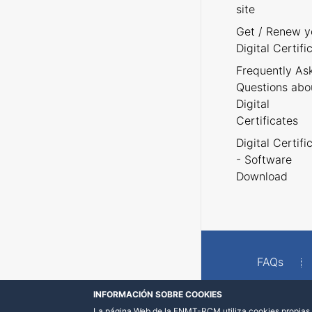
site
Get / Renew y
Digital Certifi
Frequently As
Questions abo
Digital
Certificates
Digital Certifi
- Software
Download
FAQs
INFORMACIÓN SOBRE COOKIES
La página Web de la FNMT-RCM utiliza cookies propias y