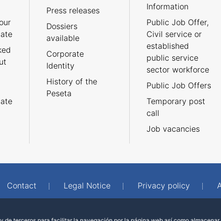
Information
Press releases
our
Public Job Offer,
Dossiers
cate
Civil service or
available
established
ked
Corporate
public service
ut
Identity
sector workforce
History of the
Public Job Offers
Peseta
cate
Temporary post
call
Job vacancies
Contact
Legal Notice
Privacy policy
A
 de terceros para facilitar la navegación por la página web así como almacenar 