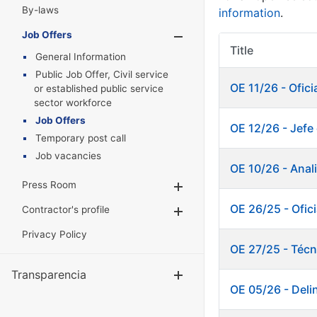
By-laws
information
.
Job Offers
Show/Hide
Title
General Information
Public Job Offer, Civil service
OE 11/26 - Ofici
or established public service
sector workforce
Job Offers
OE 12/26 - Jefe 
Temporary post call
Job vacancies
OE 10/26 - Anali
Press Room
Show/Hide
OE 26/25 - Ofici
Contractor's profile
Show/Hide
Privacy Policy
OE 27/25 - Técn
Transparencia
Show/Hide
OE 05/26 - Deli