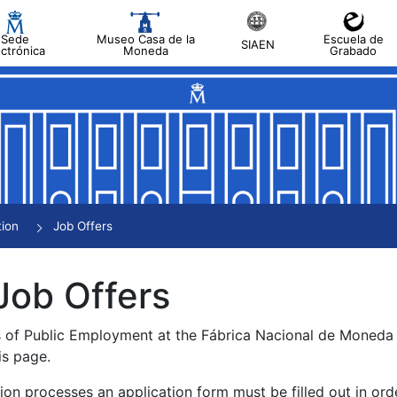
Sede
Museo Casa de la
Escuela de
SIAEN
ectrónica
Moneda
Grabado
tion
Job Offers
Job Offers
s of Public Employment at the Fábrica Nacional de Moned
is page.
tion processes an application form must be filled out in ord