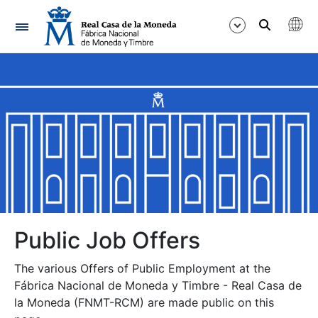
Navigation
Show/Hide
Show/Hide
Show/Hide
Show/Hide
Show/Hide
Public Job Offers
The various Offers of Public Employment at the
Show/Hide
Fábrica Nacional de Moneda y Timbre - Real Casa de
la Moneda (FNMT-RCM) are made public on this