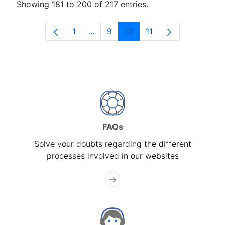
Showing 181 to 200 of 217 entries.
1
...
9
10
11
Page
Intermediate Pages Use TAB to nav
Page
Page
Page
FAQs
Solve your doubts regarding the different
processes involved in our websites