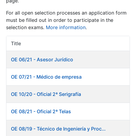
page.
For all open selection processes an application form
Show/Hide
must be filled out in order to participate in the
selection exams.
More information
.
Title
Item Act
OE 06/21 - Asesor Jurídico
OE 07/21 - Médico de empresa
Show/Hide
Show/Hide
OE 10/20 - Oficial 2ª Serigrafía
OE 08/21 - Oficial 2ª Telas
Show/Hide
OE 08/19 - Técnico de Ingeniería y Procesos Productivos. Departamento de Timbre