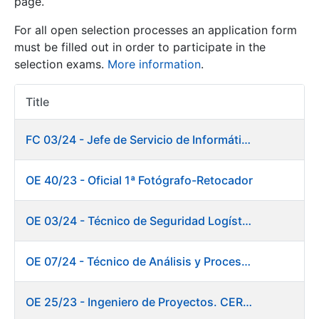
page.
For all open selection processes an application form
Show/Hide
must be filled out in order to participate in the
selection exams.
More information
.
Title
Item Act
FC 03/24 - Jefe de Servicio de Informática de Gestión y Procesos
OE 40/23 - Oficial 1ª Fotógrafo-Retocador
Show/Hide
Show/Hide
OE 03/24 - Técnico de Seguridad Logística
OE 07/24 - Técnico de Análisis y Procesos de Laboratorio
Show/Hide
OE 25/23 - Ingeniero de Proyectos. CERES