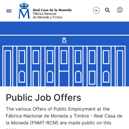
Navigation
Show/Hide
Show/Hide
Show/Hide
Show/Hide
Show/Hide
Public Job Offers
The various Offers of Public Employment at the
Show/Hide
Fábrica Nacional de Moneda y Timbre - Real Casa de
la Moneda (FNMT-RCM) are made public on this