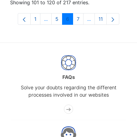
Showing 101 to 120 of 217 entries.
1
...
5
6
7
...
11
Page
Intermediate Pages Use TAB to navigat
Page
Page
Page
Intermediate Pages 
Page
FAQs
Solve your doubts regarding the different
processes involved in our websites