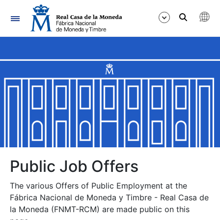
Navigation
Show/Hide
Show/Hide
Show/Hide
Show/Hide
Show/Hide
Public Job Offers
The various Offers of Public Employment at the
Show/Hide
Fábrica Nacional de Moneda y Timbre - Real Casa de
la Moneda (FNMT-RCM) are made public on this