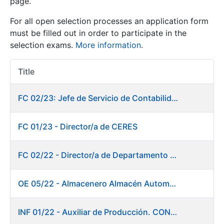
page.
For all open selection processes an application form
Show/Hide
must be filled out in order to participate in the
selection exams.
More information
.
Title
Item Act
FC 02/23: Jefe de Servicio de Contabilidad
FC 01/23 - Director/a de CERES
Show/Hide
Show/Hide
FC 02/22 - Director/a de Departamento de Fábrica de Papel en Burgos
OE 05/22 - Almacenero Almacén Automático
Show/Hide
INF 01/22 - Auxiliar de Producción. CONSOLIDACIÓN EMPLEO TEMPORAL