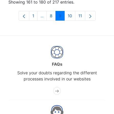
Showing 161 to 180 of 217 entries.
1
...
8
9
10
11
Page
Intermediate Pages Use TAB to navig
Page
Page
Page
Page
FAQs
Solve your doubts regarding the different
processes involved in our websites