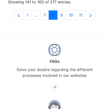
Showing 141 to 160 of 217 entries.
1
...
7
8
9
10
11
Page
Intermediate Pages Use TAB to navigat
Page
Page
Page
Page
Page
FAQs
Solve your doubts regarding the different
processes involved in our websites