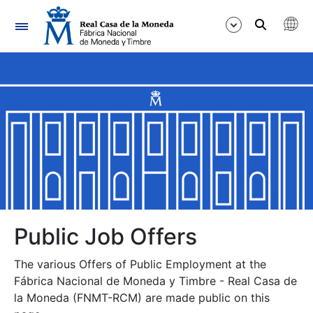
Navigation
Show/Hide
Show/Hide
Show/Hide
Show/Hide
Show/Hide
Public Job Offers
The various Offers of Public Employment at the
Show/Hide
Fábrica Nacional de Moneda y Timbre - Real Casa de
la Moneda (FNMT-RCM) are made public on this