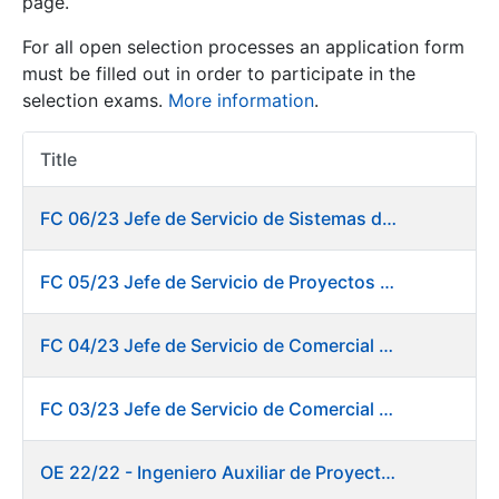
page.
For all open selection processes an application form
Show/Hide
must be filled out in order to participate in the
selection exams.
More information
.
Title
Item Act
FC 06/23 Jefe de Servicio de Sistemas de Información de Fábrica de Papel
FC 05/23 Jefe de Servicio de Proyectos Digitales
Show/Hide
Show/Hide
FC 04/23 Jefe de Servicio de Comercial de Productos Gráficos
FC 03/23 Jefe de Servicio de Comercial de Documentos de Identificación y Tarjetas y Servicios Digitales
Show/Hide
OE 22/22 - Ingeniero Auxiliar de Proyectos. DIT