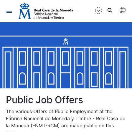
Navigation
Show/Hide
Show/Hide
Show/Hide
Show/Hide
Show/Hide
Public Job Offers
The various Offers of Public Employment at the
Show/Hide
Fábrica Nacional de Moneda y Timbre - Real Casa de
la Moneda (FNMT-RCM) are made public on this