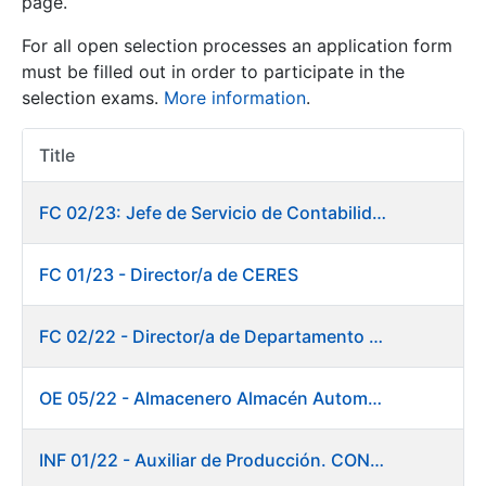
page.
For all open selection processes an application form
Show/Hide
must be filled out in order to participate in the
selection exams.
More information
.
Title
Item Act
FC 02/23: Jefe de Servicio de Contabilidad
FC 01/23 - Director/a de CERES
Show/Hide
Show/Hide
FC 02/22 - Director/a de Departamento de Fábrica de Papel en Burgos
OE 05/22 - Almacenero Almacén Automático
Show/Hide
INF 01/22 - Auxiliar de Producción. CONSOLIDACIÓN EMPLEO TEMPORAL