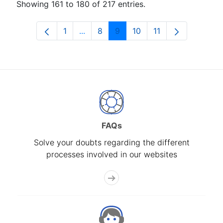
Showing 161 to 180 of 217 entries.
1
...
8
9
10
11
Page
Intermediate Pages Use TAB to navig
Page
Page
Page
Page
FAQs
Solve your doubts regarding the different
processes involved in our websites