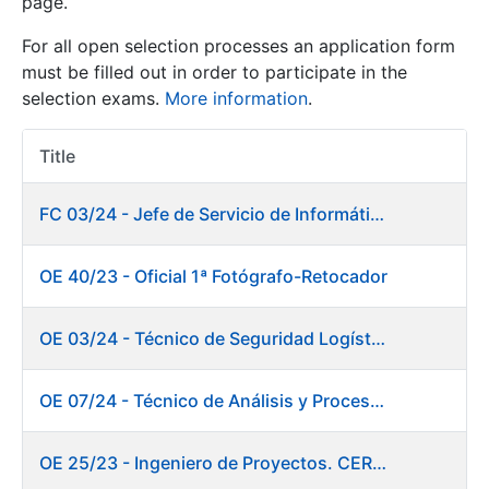
page.
For all open selection processes an application form
Show/Hide
must be filled out in order to participate in the
selection exams.
More information
.
Title
Item Act
FC 03/24 - Jefe de Servicio de Informática de Gestión y Procesos
OE 40/23 - Oficial 1ª Fotógrafo-Retocador
Show/Hide
Show/Hide
OE 03/24 - Técnico de Seguridad Logística
OE 07/24 - Técnico de Análisis y Procesos de Laboratorio
Show/Hide
OE 25/23 - Ingeniero de Proyectos. CERES