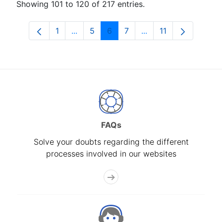
Showing 101 to 120 of 217 entries.
1
...
5
6
7
...
11
Page
Intermediate Pages Use TAB to navigat
Page
Page
Page
Intermediate Pages 
Page
FAQs
Solve your doubts regarding the different
processes involved in our websites