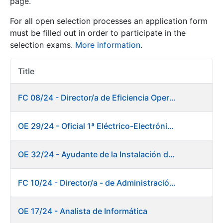
page.
For all open selection processes an application form
Show/Hide
must be filled out in order to participate in the
selection exams.
More information
.
Title
Item Act
FC 08/24 - Director/a de Eficiencia Operativa
OE 29/24 - Oficial 1ª Eléctrico-Electrónico Mantenimiento Destacado
Show/Hide
Show/Hide
OE 32/24 - Ayudante de la Instalación de Preparación de Pastas. Fábrica de Papel
FC 10/24 - Director/a - de Administración Financiera
Show/Hide
OE 17/24 - Analista de Informática