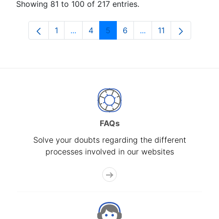
Showing 81 to 100 of 217 entries.
1
...
4
5
6
...
11
Page
Intermediate Pages Use TAB to navigat
Page
Page
Page
Intermediate Pages 
Page
FAQs
Solve your doubts regarding the different
processes involved in our websites