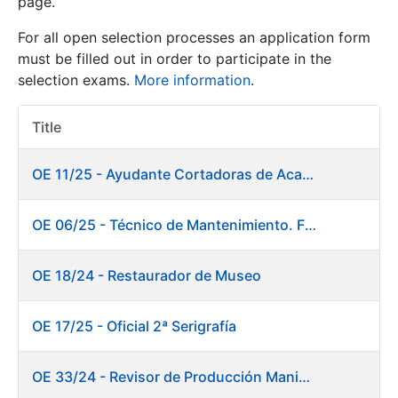
page.
For all open selection processes an application form
Show/Hide
must be filled out in order to participate in the
selection exams.
More information
.
Title
Item Act
OE 11/25 - Ayudante Cortadoras de Acabados. Fábrica Papel
OE 06/25 - Técnico de Mantenimiento. Fábrica Papel
Show/Hide
Show/Hide
OE 18/24 - Restaurador de Museo
OE 17/25 - Oficial 2ª Serigrafía
Show/Hide
OE 33/24 - Revisor de Producción Manipulado Timbre