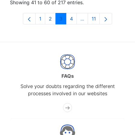
Showing 41 to 60 of 217 entries.
1
2
3
4
...
11
Page
Page
Page
Page
Intermediate Pages Use
Page
FAQs
Solve your doubts regarding the different
processes involved in our websites