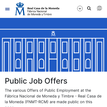
Navigation
Show/Hide
Show/Hide
Show/Hide
Show/Hide
Show/Hide
Public Job Offers
The various Offers of Public Employment at the
Show/Hide
Fábrica Nacional de Moneda y Timbre - Real Casa de
la Moneda (FNMT-RCM) are made public on this