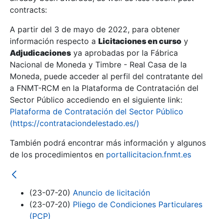
contracts:
Show/Hide
A partir del 3 de mayo de 2022, para obtener
información respecto a
Licitaciones en curso
y
Show/Hide
Adjudicaciones
ya aprobadas por la Fábrica
Show/Hide
Nacional de Moneda y Timbre - Real Casa de la
Moneda, puede acceder al perfil del contratante del
a FNMT-RCM en la Plataforma de Contratación del
Sector Público accediendo en el siguiente link:
Plataforma de Contratación del Sector Público
(https://contrataciondelestado.es/)
También podrá encontrar más información y algunos
de los procedimientos en
portallicitacion.fnmt.es
(23-07-20)
Anuncio de licitación
Show/Hide
(23-07-20)
Pliego de Condiciones Particulares
(PCP)