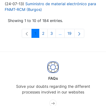
(24-07-13)
Suministro de material electrónico para
FNMT-RCM (Burgos)
Showing 1 to 10 of 184 entries.
1
2
3
...
19
Page
Page
Page
Intermediate Pages Use T
Page
FAQs
Solve your doubts regarding the different
processes involved in our websites