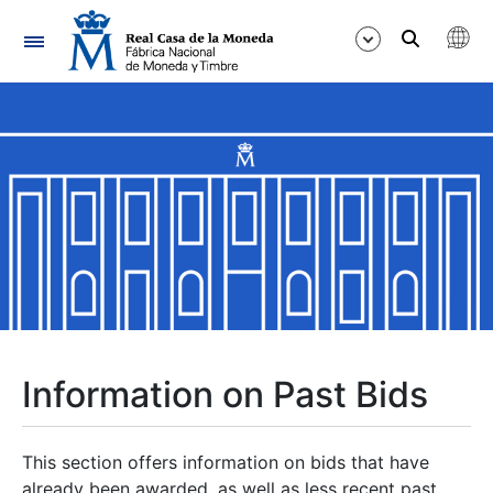
Navigation
Show/Hide
Show/Hide
Show/Hide
Show/Hide
Show/Hide
Information on Past Bids
Show/Hide
This section offers information on bids that have
already been awarded, as well as less recent past