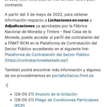
contracts:
Show/Hide
A partir del 3 de mayo de 2022, para obtener
información respecto a
Licitaciones en curso
y
Show/Hide
Adjudicaciones
ya aprobadas por la Fábrica
Show/Hide
Nacional de Moneda y Timbre - Real Casa de la
Moneda, puede acceder al perfil del contratante del
a FNMT-RCM en la Plataforma de Contratación del
Sector Público accediendo en el siguiente link:
Plataforma de Contratación del Sector Público
(https://contrataciondelestado.es/)
También podrá encontrar más información y algunos
de los procedimientos en
portallicitacion.fnmt.es
(26-05-21)
Anuncio de la licitación
Show/Hide
(26-05-21)
Pliego de Condiciones Particulares
(PCP)