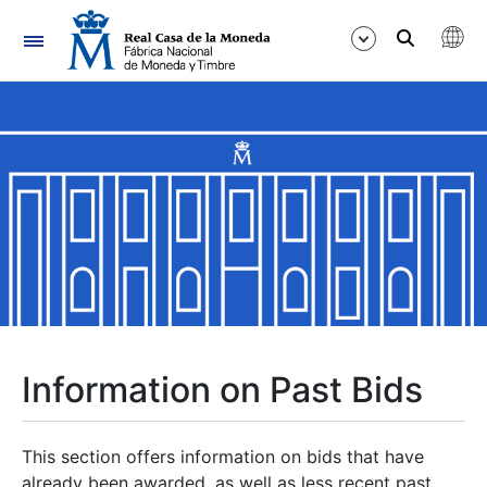
Navigation
Show/Hide
Show/Hide
Show/Hide
Show/Hide
Show/Hide
Information on Past Bids
Show/Hide
This section offers information on bids that have
already been awarded, as well as less recent past