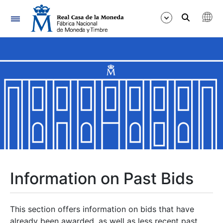
Navigation
Show/Hide
Show/Hide
Show/Hide
Show/Hide
Show/Hide
Information on Past Bids
Show/Hide
This section offers information on bids that have
already been awarded, as well as less recent past