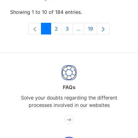
Showing 1 to 10 of 184 entries.
1
2
3
...
19
Page
Page
Page
Intermediate Pages Use T
Page
FAQs
Solve your doubts regarding the different
processes involved in our websites