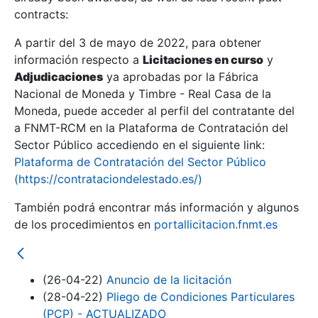
contracts:
Show/Hide
A partir del 3 de mayo de 2022, para obtener
información respecto a
Licitaciones en curso
y
Show/Hide
Adjudicaciones
ya aprobadas por la Fábrica
Show/Hide
Nacional de Moneda y Timbre - Real Casa de la
Moneda, puede acceder al perfil del contratante del
a FNMT-RCM en la Plataforma de Contratación del
Sector Público accediendo en el siguiente link:
Plataforma de Contratación del Sector Público
(https://contrataciondelestado.es/)
También podrá encontrar más información y algunos
de los procedimientos en
portallicitacion.fnmt.es
(26-04-22)
Anuncio de la licitación
Show/Hide
(28-04-22)
Pliego de Condiciones Particulares
(PCP) - ACTUALIZADO