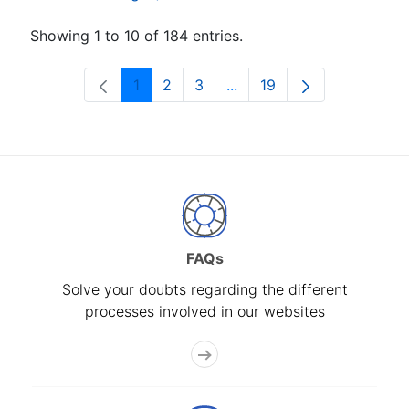
Showing 1 to 10 of 184 entries.
1
2
3
...
19
Page
Page
Page
Intermediate Pages Use T
Page
FAQs
Solve your doubts regarding the different
processes involved in our websites