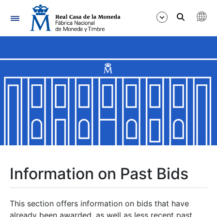
Navigation
Show/Hide
Show/Hide
Show/Hide
Show/Hide
Show/Hide
Information on Past Bids
Show/Hide
This section offers information on bids that have
already been awarded, as well as less recent past