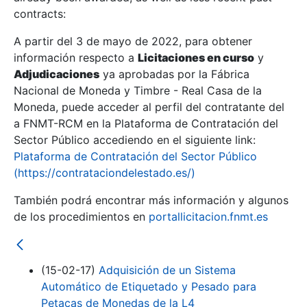
contracts:
Show/Hide
A partir del 3 de mayo de 2022, para obtener
información respecto a
Licitaciones en curso
y
Show/Hide
Adjudicaciones
ya aprobadas por la Fábrica
Show/Hide
Nacional de Moneda y Timbre - Real Casa de la
Moneda, puede acceder al perfil del contratante del
a FNMT-RCM en la Plataforma de Contratación del
Sector Público accediendo en el siguiente link:
Plataforma de Contratación del Sector Público
(https://contrataciondelestado.es/)
También podrá encontrar más información y algunos
de los procedimientos en
portallicitacion.fnmt.es
(15-02-17)
Adquisición de un Sistema
Show/Hide
Automático de Etiquetado y Pesado para
Petacas de Monedas de la L4