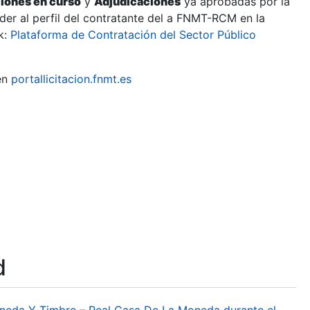
ciones en curso
y
Adjudicaciones
ya aprobadas por la
er al perfil del contratante del a FNMT-RCM en la
k:
Plataforma de Contratación del Sector Público
en
portallicitacion.fnmt.es
d