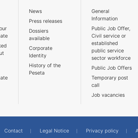
News
General
Information
Press releases
our
Public Job Offer,
Dossiers
cate
Civil service or
available
established
ked
Corporate
public service
ut
Identity
sector workforce
History of the
Public Job Offers
Peseta
cate
Temporary post
call
Job vacancies
Contact
Legal Notice
Privacy policy
A