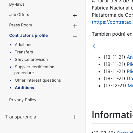
A partir del 3 de
By-laws
Fábrica Nacional 
Plataforma de Cont
Job Offers
Show/Hide
(https://contratac
Press Room
Show/Hide
También podrá enc
Contractor's profile
Show/Hide
Additions
Transfers
(18-11-21)
An
Service provision
(18-11-21)
Pl
Supplier certification
(18-11-21)
Pl
procedure
(18-11-21)
Do
Other interest questions
(13-12-21)
Mo
Additions
Privacy Policy
Informat
Transparencia
Show/Hide