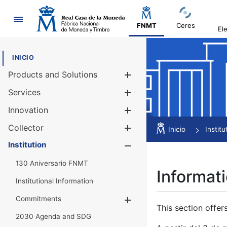
Navigation
FNMT
Ceres
El
INICIO
Products and Solutions
Show/Hide
Services
Show/Hide
Innovation
Show/Hide
Collector
Show/Hide
Inicio
Institu
Institution
Show/Hide
130 Aniversario FNMT
Informati
Institutional Information
Commitments
Show/Hide
This section offer
2030 Agenda and SDG