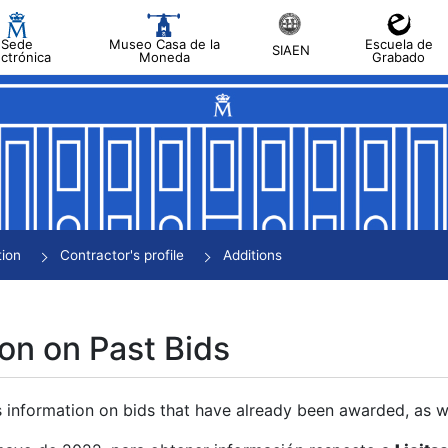
Sede
Museo Casa de la
Escuela de
SIAEN
ectrónica
Moneda
Grabado
tion
Contractor's profile
Additions
on on Past Bids
s information on bids that have already been awarded, as we