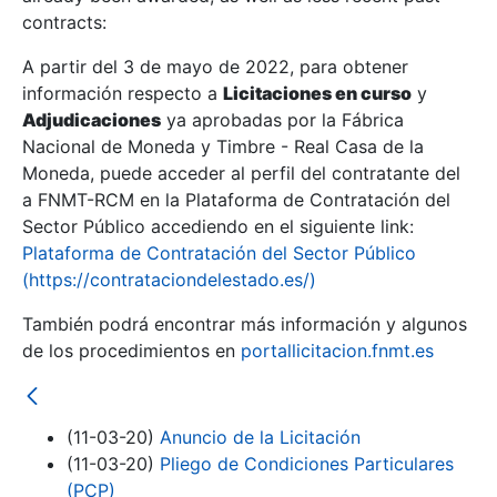
contracts:
Show/Hide
A partir del 3 de mayo de 2022, para obtener
información respecto a
Licitaciones en curso
y
Show/Hide
Adjudicaciones
ya aprobadas por la Fábrica
Show/Hide
Nacional de Moneda y Timbre - Real Casa de la
Moneda, puede acceder al perfil del contratante del
a FNMT-RCM en la Plataforma de Contratación del
Sector Público accediendo en el siguiente link:
Plataforma de Contratación del Sector Público
(https://contrataciondelestado.es/)
También podrá encontrar más información y algunos
de los procedimientos en
portallicitacion.fnmt.es
(11-03-20)
Anuncio de la Licitación
Show/Hide
(11-03-20)
Pliego de Condiciones Particulares
(PCP)