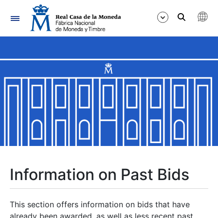
Navigation
Show/Hide
Show/Hide
Show/Hide
Show/Hide
Show/Hide
Information on Past Bids
Show/Hide
This section offers information on bids that have
already been awarded, as well as less recent past