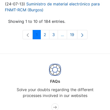
(24-07-13)
Suministro de material electrónico para
FNMT-RCM (Burgos)
Showing 1 to 10 of 184 entries.
1
2
3
...
19
Page
Page
Page
Intermediate Pages Use T
Page
FAQs
Solve your doubts regarding the different
processes involved in our websites