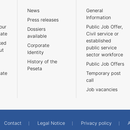
News
General
Information
Press releases
our
Public Job Offer,
Dossiers
cate
Civil service or
available
established
ked
Corporate
public service
ut
Identity
sector workforce
History of the
Public Job Offers
Peseta
cate
Temporary post
call
Job vacancies
Contact
Legal Notice
Privacy policy
A