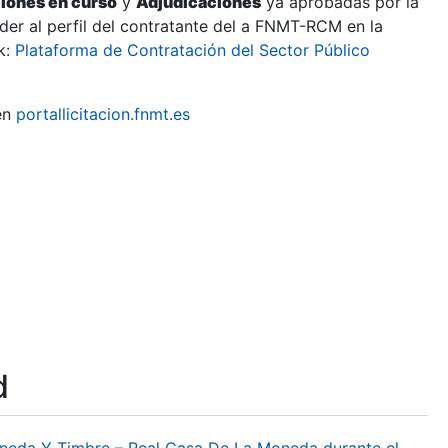
ciones en curso
y
Adjudicaciones
ya aprobadas por la
er al perfil del contratante del a FNMT-RCM en la
k:
Plataforma de Contratación del Sector Público
en
portallicitacion.fnmt.es
d