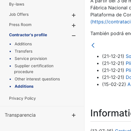
A partir del 3 de
By-laws
Fábrica Nacional 
Plataforma de Cont
Job Offers
Show/Hide
(https://contratac
Press Room
Show/Hide
También podrá enc
Contractor's profile
Show/Hide
Additions
Transfers
(21-12-21)
So
Service provision
(21-12-21)
Pl
Supplier certification
(21-12-21)
Pl
procedure
(21-12-21)
Do
Other interest questions
(15-02-22)
A
Additions
Privacy Policy
Informat
Transparencia
Show/Hide