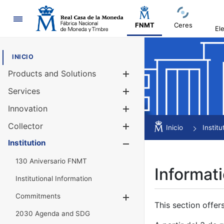
Navigation
FNMT
Ceres
El
INICIO
Products and Solutions
Show/Hide
Services
Show/Hide
Innovation
Show/Hide
Collector
Show/Hide
Inicio
Institu
Institution
Show/Hide
130 Aniversario FNMT
Informati
Institutional Information
Commitments
Show/Hide
This section offer
2030 Agenda and SDG