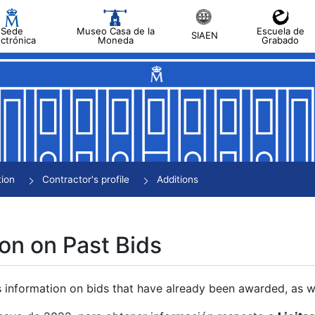
Sede
Museo Casa de la
Escuela de
SIAEN
ectrónica
Moneda
Grabado
tion
Contractor's profile
Additions
on on Past Bids
s information on bids that have already been awarded, as we