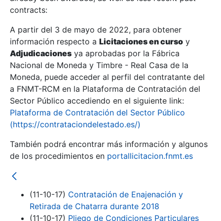
contracts:
Show/Hide
A partir del 3 de mayo de 2022, para obtener
información respecto a
Licitaciones en curso
y
Show/Hide
Adjudicaciones
ya aprobadas por la Fábrica
Show/Hide
Nacional de Moneda y Timbre - Real Casa de la
Moneda, puede acceder al perfil del contratante del
a FNMT-RCM en la Plataforma de Contratación del
Sector Público accediendo en el siguiente link:
Plataforma de Contratación del Sector Público
(https://contrataciondelestado.es/)
También podrá encontrar más información y algunos
de los procedimientos en
portallicitacion.fnmt.es
(11-10-17)
Contratación de Enajenación y
Show/Hide
Retirada de Chatarra durante 2018
(11-10-17)
Pliego de Condiciones Particulares