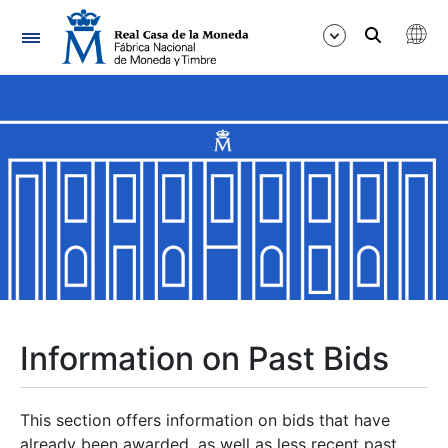
Navigation
Show/Hide
Show/Hide
Show/Hide
Show/Hide
Show/Hide
Information on Past Bids
Show/Hide
This section offers information on bids that have
already been awarded, as well as less recent past