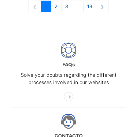
1
2
3
...
19
Page
Page
Page
Intermediate Pages Use T
Page
FAQs
Solve your doubts regarding the different
processes involved in our websites
CONTACTO