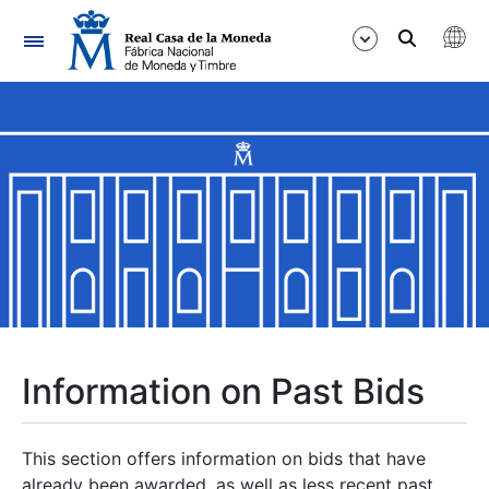
Navigation
Show/Hide
Show/Hide
Show/Hide
Show/Hide
Show/Hide
Information on Past Bids
Show/Hide
This section offers information on bids that have
already been awarded, as well as less recent past