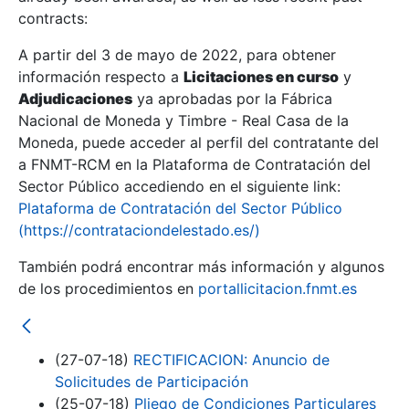
contracts:
Show/Hide
A partir del 3 de mayo de 2022, para obtener
información respecto a
Licitaciones en curso
y
Show/Hide
Adjudicaciones
ya aprobadas por la Fábrica
Show/Hide
Nacional de Moneda y Timbre - Real Casa de la
Moneda, puede acceder al perfil del contratante del
a FNMT-RCM en la Plataforma de Contratación del
Sector Público accediendo en el siguiente link:
Plataforma de Contratación del Sector Público
(https://contrataciondelestado.es/)
También podrá encontrar más información y algunos
de los procedimientos en
portallicitacion.fnmt.es
(27-07-18)
RECTIFICACION: Anuncio de
Show/Hide
Solicitudes de Participación
(25-07-18)
Pliego de Condiciones Particulares