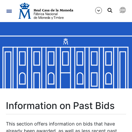
Navigation
Show/Hide
Show/Hide
Show/Hide
Show/Hide
Show/Hide
Information on Past Bids
Show/Hide
This section offers information on bids that have
already been awarded, as well as less recent past