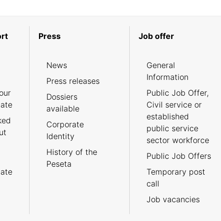
rt
Press
Job offer
News
General
Information
Press releases
our
Public Job Offer,
Dossiers
cate
Civil service or
available
established
ked
Corporate
public service
ut
Identity
sector workforce
History of the
Public Job Offers
Peseta
cate
Temporary post
call
Job vacancies