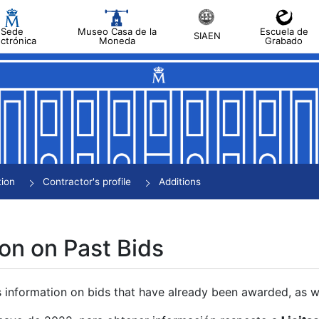
Sede
Museo Casa de la
Escuela de
SIAEN
ectrónica
Moneda
Grabado
tion
Contractor's profile
Additions
on on Past Bids
s information on bids that have already been awarded, as we