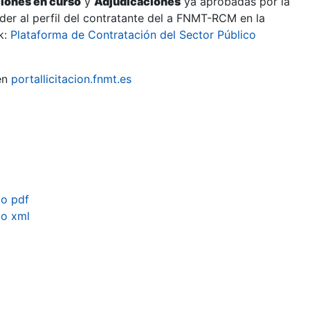
ciones en curso
y
Adjudicaciones
ya aprobadas por la
er al perfil del contratante del a FNMT-RCM en la
k:
Plataforma de Contratación del Sector Público
en
portallicitacion.fnmt.es
o pdf
to xml