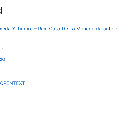
d
oneda Y Timbre – Real Casa De La Moneda durante el
g.
RCM
by OPENTEXT