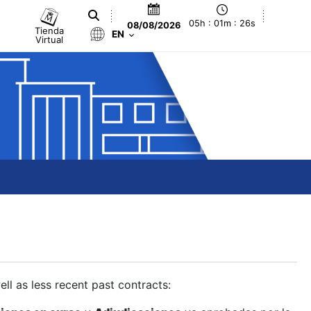
05h : 01m : 27s
08/08/2026
Tienda
EN
Virtual
ll as less recent past contracts: