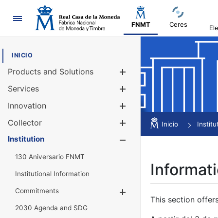
Navigation
FNMT
Ceres
El
INICIO
Products and Solutions
Show/Hide
Services
Show/Hide
Innovation
Show/Hide
Collector
Show/Hide
Inicio
Institu
Institution
Show/Hide
130 Aniversario FNMT
Informati
Institutional Information
Commitments
Show/Hide
This section offer
2030 Agenda and SDG