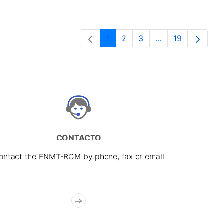
1
2
3
...
19
Page
Page
Page
Intermediate Pa
Page
CONTACTO
ontact the FNMT-RCM by phone, fax or email