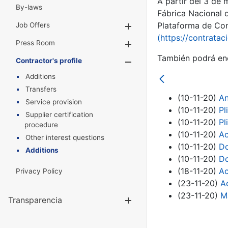
A partir del 3 de
By-laws
Fábrica Nacional 
Plataforma de Cont
Job Offers
Show/Hide
(https://contratac
Press Room
Show/Hide
También podrá enc
Contractor's profile
Show/Hide
Additions
Transfers
(10-11-20)
An
Service provision
(10-11-20)
Pl
Supplier certification
(10-11-20)
Pl
procedure
(10-11-20)
Ac
Other interest questions
(10-11-20)
Do
Additions
(10-11-20)
Do
(18-11-20)
Ac
Privacy Policy
(23-11-20)
A
(23-11-20)
M
Transparencia
Show/Hide