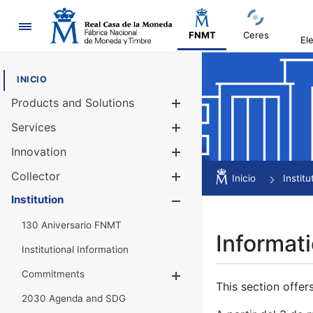
Navigation
FNMT
Ceres
El
INICIO
Products and Solutions
Show/Hide
Services
Show/Hide
Innovation
Show/Hide
Collector
Show/Hide
Inicio
Institu
Institution
Show/Hide
130 Aniversario FNMT
Informati
Institutional Information
Commitments
Show/Hide
This section offer
2030 Agenda and SDG