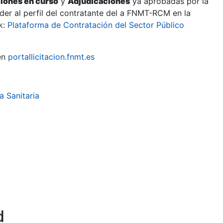
ciones en curso
y
Adjudicaciones
ya aprobadas por la
er al perfil del contratante del a FNMT-RCM en la
k:
Plataforma de Contratación del Sector Público
en
portallicitacion.fnmt.es
a Sanitaria
d