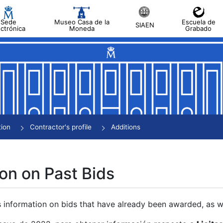
Sede
Museo Casa de la
Escuela de
SIAEN
ectrónica
Moneda
Grabado
tion
Contractor's profile
Additions
on on Past Bids
s information on bids that have already been awarded, as we