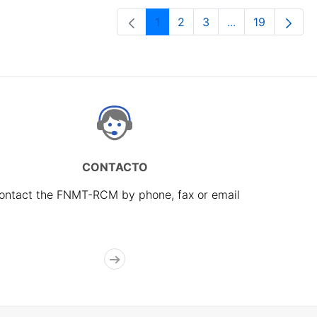
1
2
3
...
19
Page
Page
Page
Intermediate Pa
Page
CONTACTO
ontact the FNMT-RCM by phone, fax or email