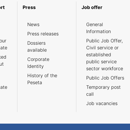
rt
Press
Job offer
News
General
Information
Press releases
our
Public Job Offer,
Dossiers
cate
Civil service or
available
established
ked
Corporate
public service
ut
Identity
sector workforce
History of the
Public Job Offers
Peseta
cate
Temporary post
call
Job vacancies