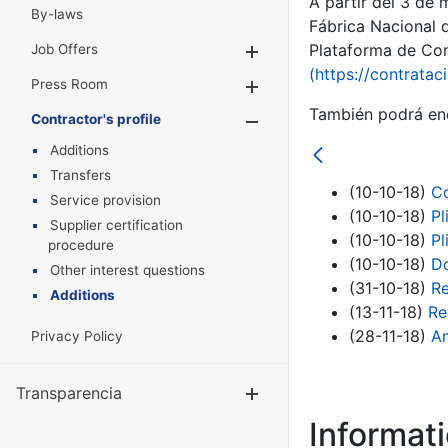
A partir del 3 de
By-laws
Fábrica Nacional 
Plataforma de Cont
Job Offers
Show/Hide
(https://contratac
Press Room
Show/Hide
También podrá enc
Contractor's profile
Show/Hide
Additions
Transfers
(10-10-18)
Co
Service provision
(10-10-18)
Pl
Supplier certification
(10-10-18)
Pl
procedure
(10-10-18)
D
Other interest questions
(31-10-18)
Re
Additions
(13-11-18)
Re
(28-11-18)
An
Privacy Policy
Transparencia
Show/Hide
Informat