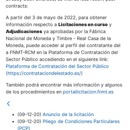
contracts:
Show/Hide
A partir del 3 de mayo de 2022, para obtener
información respecto a
Licitaciones en curso
y
Show/Hide
Adjudicaciones
ya aprobadas por la Fábrica
Show/Hide
Nacional de Moneda y Timbre - Real Casa de la
Moneda, puede acceder al perfil del contratante del
a FNMT-RCM en la Plataforma de Contratación del
Sector Público accediendo en el siguiente link:
Plataforma de Contratación del Sector Público
(https://contrataciondelestado.es/)
También podrá encontrar más información y algunos
de los procedimientos en
portallicitacion.fnmt.es
(09-12-20)
Anuncio de la licitación
Show/Hide
(09-12-20)
Pliego de Condiciones Particulares
(PCP)