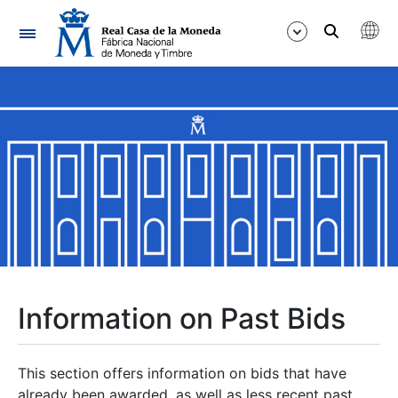
Navigation
Show/Hide
Show/Hide
Show/Hide
Show/Hide
Show/Hide
Information on Past Bids
Show/Hide
This section offers information on bids that have
already been awarded, as well as less recent past