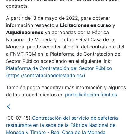
contracts:
Show/Hide
A partir del 3 de mayo de 2022, para obtener
información respecto a
Licitaciones en curso
y
Show/Hide
Adjudicaciones
ya aprobadas por la Fábrica
Show/Hide
Nacional de Moneda y Timbre - Real Casa de la
Moneda, puede acceder al perfil del contratante del
a FNMT-RCM en la Plataforma de Contratación del
Sector Público accediendo en el siguiente link:
Plataforma de Contratación del Sector Público
(https://contrataciondelestado.es/)
También podrá encontrar más información y algunos
de los procedimientos en
portallicitacion.fnmt.es
(30-07-15)
Contratación del servicio de cafetería-
Show/Hide
restaurante en la sede de la Fábrica Nacional de
Moneda y Timbre - Real Casa de la Moneda