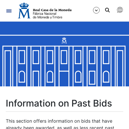
Navigation
Show/Hide
Show/Hide
Show/Hide
Show/Hide
Show/Hide
Information on Past Bids
Show/Hide
This section offers information on bids that have
already been awarded, as well as less recent past