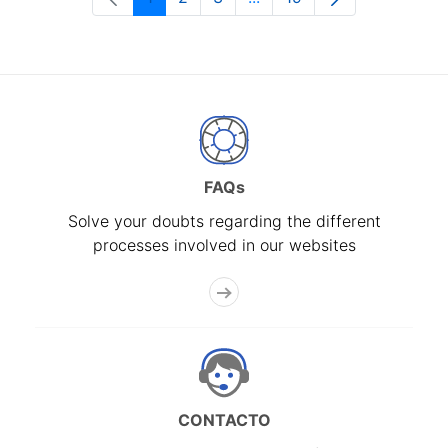
Page
Page
Page
Intermediate Pages Use T
Page
FAQs
Solve your doubts regarding the different
processes involved in our websites
CONTACTO