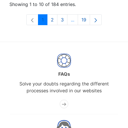
Showing 1 to 10 of 184 entries.
1
2
3
...
19
Page
Page
Page
Intermediate Pages Use T
Page
FAQs
Solve your doubts regarding the different
processes involved in our websites