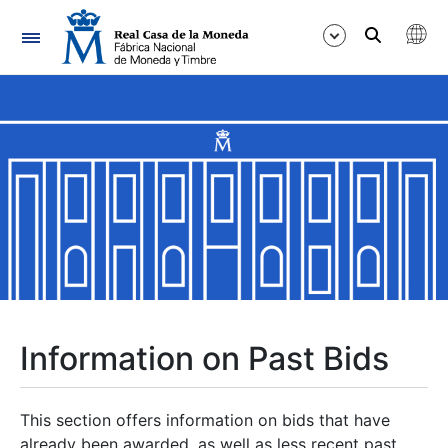
Navigation
Show/Hide
Show/Hide
Show/Hide
Show/Hide
Show/Hide
Information on Past Bids
Show/Hide
This section offers information on bids that have
already been awarded, as well as less recent past