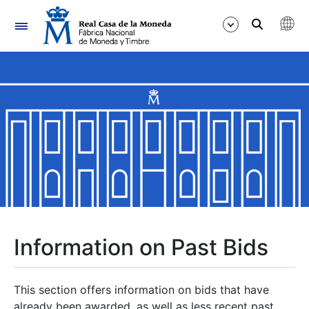
Navigation
Show/Hide
Show/Hide
Show/Hide
Show/Hide
Show/Hide
Information on Past Bids
Show/Hide
This section offers information on bids that have
already been awarded, as well as less recent past