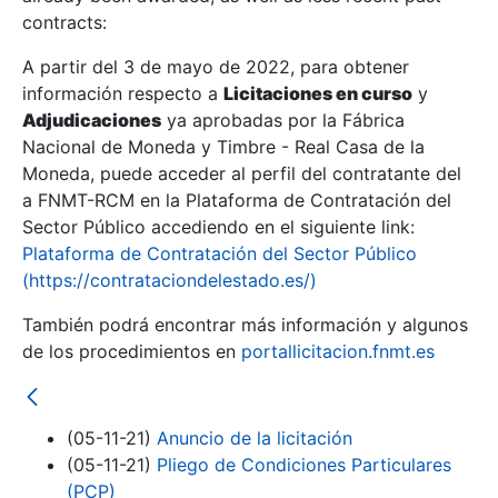
contracts:
Show/Hide
A partir del 3 de mayo de 2022, para obtener
información respecto a
Licitaciones en curso
y
Show/Hide
Adjudicaciones
ya aprobadas por la Fábrica
Show/Hide
Nacional de Moneda y Timbre - Real Casa de la
Moneda, puede acceder al perfil del contratante del
a FNMT-RCM en la Plataforma de Contratación del
Sector Público accediendo en el siguiente link:
Plataforma de Contratación del Sector Público
(https://contrataciondelestado.es/)
También podrá encontrar más información y algunos
de los procedimientos en
portallicitacion.fnmt.es
(05-11-21)
Anuncio de la licitación
Show/Hide
(05-11-21)
Pliego de Condiciones Particulares
(PCP)