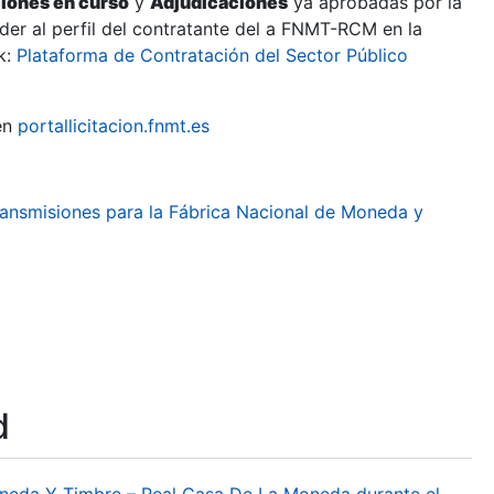
ciones en curso
y
Adjudicaciones
ya aprobadas por la
er al perfil del contratante del a FNMT-RCM en la
k:
Plataforma de Contratación del Sector Público
en
portallicitacion.fnmt.es
ransmisiones para la Fábrica Nacional de Moneda y
d