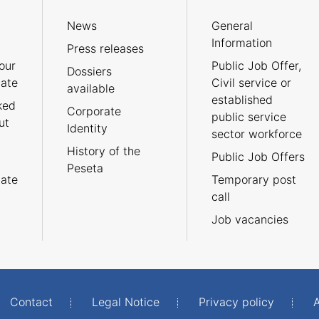
News
General
Information
Press releases
our
Public Job Offer,
Dossiers
cate
Civil service or
available
established
ked
Corporate
public service
ut
Identity
sector workforce
History of the
Public Job Offers
Peseta
cate
Temporary post
call
Job vacancies
Contact
Legal Notice
Privacy policy
A