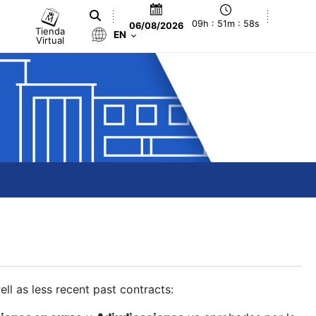
09h : 51m : 59s
06/08/2026
Tienda
EN
Virtual
ll as less recent past contracts: