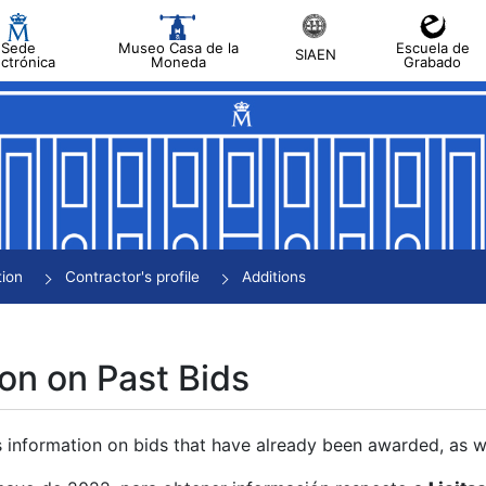
Sede
Museo Casa de la
Escuela de
SIAEN
ectrónica
Moneda
Grabado
tion
Contractor's profile
Additions
on on Past Bids
s information on bids that have already been awarded, as we