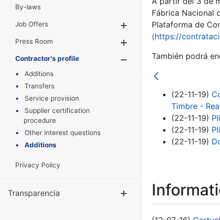
A partir del 3 de
By-laws
Fábrica Nacional 
Plataforma de Cont
Job Offers
Show/Hide
(https://contratac
Press Room
Show/Hide
También podrá enc
Contractor's profile
Show/Hide
Additions
Transfers
(22-11-19)
Co
Service provision
Timbre - Rea
Supplier certification
(22-11-19)
Pl
procedure
(22-11-19)
Pl
Other interest questions
(22-11-19)
D
Additions
Privacy Policy
Informat
Transparencia
Show/Hide