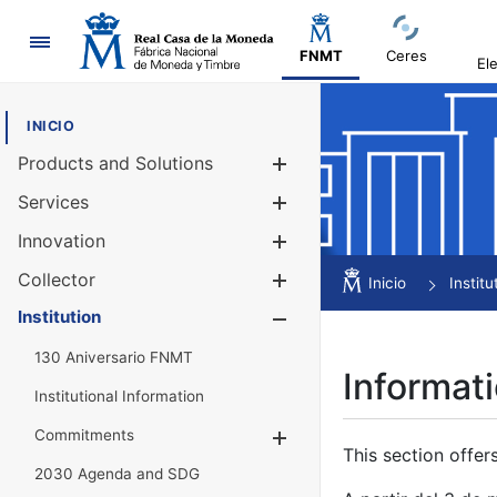
Navigation
FNMT
Ceres
El
INICIO
Products and Solutions
Show/Hide
Services
Show/Hide
Innovation
Show/Hide
Collector
Show/Hide
Inicio
Institu
Institution
Show/Hide
130 Aniversario FNMT
Informati
Institutional Information
Commitments
Show/Hide
This section offer
2030 Agenda and SDG