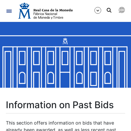
Navigation
Show/Hide
Show/Hide
Show/Hide
Show/Hide
Show/Hide
Information on Past Bids
Show/Hide
This section offers information on bids that have
already been awarded, as well as less recent past