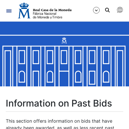
Navigation
Show/Hide
Show/Hide
Show/Hide
Show/Hide
Show/Hide
Information on Past Bids
Show/Hide
This section offers information on bids that have
already been awarded, as well as less recent past