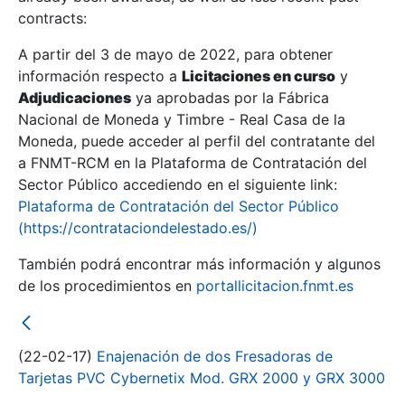
contracts:
Show/Hide
A partir del 3 de mayo de 2022, para obtener
información respecto a
Licitaciones en curso
y
Show/Hide
Adjudicaciones
ya aprobadas por la Fábrica
Show/Hide
Nacional de Moneda y Timbre - Real Casa de la
Moneda, puede acceder al perfil del contratante del
a FNMT-RCM en la Plataforma de Contratación del
Sector Público accediendo en el siguiente link:
Plataforma de Contratación del Sector Público
(https://contrataciondelestado.es/)
También podrá encontrar más información y algunos
de los procedimientos en
portallicitacion.fnmt.es
(22-02-17)
Enajenación de dos Fresadoras de
Show/Hide
Tarjetas PVC Cybernetix Mod. GRX 2000 y GRX 3000