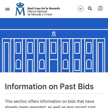
Navigation
Show/Hide
Show/Hide
Show/Hide
Show/Hide
Show/Hide
Information on Past Bids
Show/Hide
This section offers information on bids that have
already been awarded, as well as less recent past