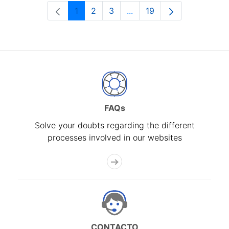
1
2
3
...
19
Page
Page
Page
Intermediate Pages Use T
Page
FAQs
Solve your doubts regarding the different
processes involved in our websites
CONTACTO