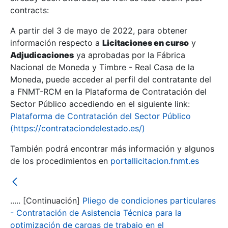
contracts:
Show/Hide
A partir del 3 de mayo de 2022, para obtener
información respecto a
Licitaciones en curso
y
Show/Hide
Adjudicaciones
ya aprobadas por la Fábrica
Show/Hide
Nacional de Moneda y Timbre - Real Casa de la
Moneda, puede acceder al perfil del contratante del
a FNMT-RCM en la Plataforma de Contratación del
Sector Público accediendo en el siguiente link:
Plataforma de Contratación del Sector Público
(https://contrataciondelestado.es/)
También podrá encontrar más información y algunos
de los procedimientos en
portallicitacion.fnmt.es
..... [Continuación]
Pliego de condiciones particulares
Show/Hide
- Contratación de Asistencia Técnica para la
optimización de cargas de trabajo en el