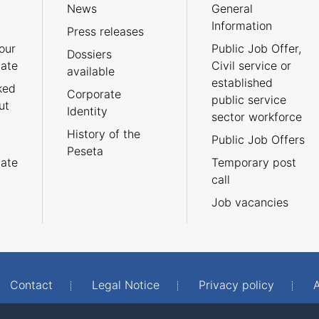
News
General
Information
Press releases
our
Public Job Offer,
Dossiers
cate
Civil service or
available
established
ked
Corporate
public service
ut
Identity
sector workforce
History of the
Public Job Offers
Peseta
cate
Temporary post
call
Job vacancies
Contact
Legal Notice
Privacy policy
A