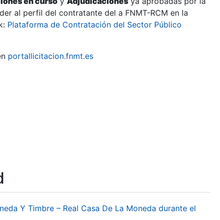
ciones en curso
y
Adjudicaciones
ya aprobadas por la
er al perfil del contratante del a FNMT-RCM en la
k:
Plataforma de Contratación del Sector Público
en
portallicitacion.fnmt.es
d
oneda Y Timbre – Real Casa De La Moneda durante el