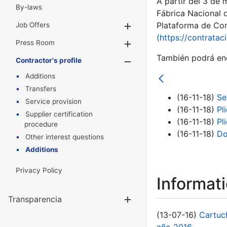
A partir del 3 de
By-laws
Fábrica Nacional 
Plataforma de Cont
Job Offers
Show/Hide
(https://contratac
Press Room
Show/Hide
También podrá enc
Contractor's profile
Show/Hide
Additions
Transfers
(16-11-18)
Se
Service provision
(16-11-18)
Pl
Supplier certification
(16-11-18)
Pl
procedure
(16-11-18)
Do
Other interest questions
Additions
Privacy Policy
Informat
Transparencia
Show/Hide
(13-07-16)
Cartuc