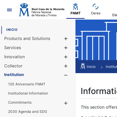
Navigation
FNMT
Ceres
El
INICIO
Products and Solutions
Show/Hide
Services
Show/Hide
Innovation
Show/Hide
Collector
Show/Hide
Inicio
Institu
Institution
Show/Hide
130 Aniversario FNMT
Informati
Institutional Information
Commitments
Show/Hide
This section offer
2030 Agenda and SDG