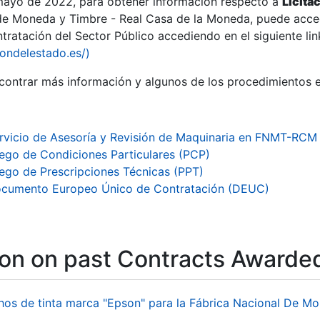
 mayo de 2022, para obtener información respecto a
Licita
de Moneda y Timbre - Real Casa de la Moneda, puede acced
ratación del Sector Público accediendo en el siguiente lin
iondelestado.es/)
ontrar más información y algunos de los procedimientos 
rvicio de Asesoría y Revisión de Maquinaria en FNMT-RCM
iego de Condiciones Particulares (PCP)
iego de Prescripciones Técnicas (PPT)
cumento Europeo Único de Contratación (DEUC)
ion on past Contracts Awarde
hos de tinta marca "Epson" para la Fábrica Nacional De M