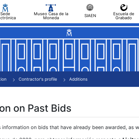
Sede
Museo Casa de la
Escuela de
SIAEN
ectrónica
Moneda
Grabado
tion
Contractor's profile
Additions
on on Past Bids
s information on bids that have already been awarded, as we