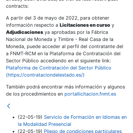
contracts:
Show/Hide
A partir del 3 de mayo de 2022, para obtener
información respecto a
Licitaciones en curso
y
Show/Hide
Adjudicaciones
ya aprobadas por la Fábrica
Show/Hide
Nacional de Moneda y Timbre - Real Casa de la
Moneda, puede acceder al perfil del contratante del
a FNMT-RCM en la Plataforma de Contratación del
Sector Público accediendo en el siguiente link:
Plataforma de Contratación del Sector Público
(https://contrataciondelestado.es/)
También podrá encontrar más información y algunos
de los procedimientos en
portallicitacion.fnmt.es
(22-05-19)
Servicio de Formación en Idiomas en
Show/Hide
la Modalidad Presencial
(22-05-19)
Pliego de condiciones particulares