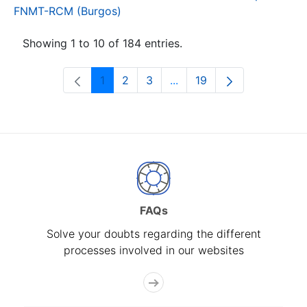
FNMT-RCM (Burgos)
Showing 1 to 10 of 184 entries.
1
2
3
...
19
Page
Page
Page
Intermediate Pages Use T
Page
FAQs
Solve your doubts regarding the different
processes involved in our websites