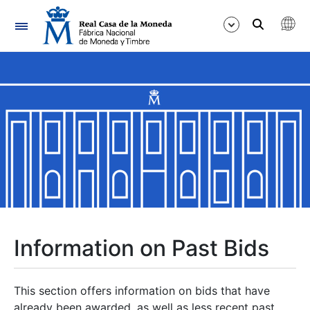
Navigation
Show/Hide
Show/Hide
Show/Hide
Show/Hide
Show/Hide
Information on Past Bids
Show/Hide
This section offers information on bids that have
already been awarded, as well as less recent past