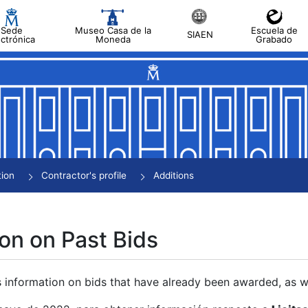
Sede
Museo Casa de la
Escuela de
SIAEN
ectrónica
Moneda
Grabado
tion
Contractor's profile
Additions
on on Past Bids
s information on bids that have already been awarded, as we