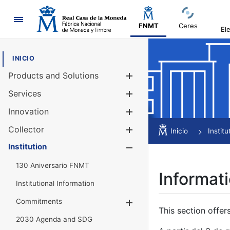
Navigation
FNMT
Ceres
El
INICIO
Products and Solutions
Show/Hide
Services
Show/Hide
Innovation
Show/Hide
Collector
Show/Hide
Inicio
Institu
Institution
Show/Hide
130 Aniversario FNMT
Informati
Institutional Information
Commitments
Show/Hide
This section offer
2030 Agenda and SDG