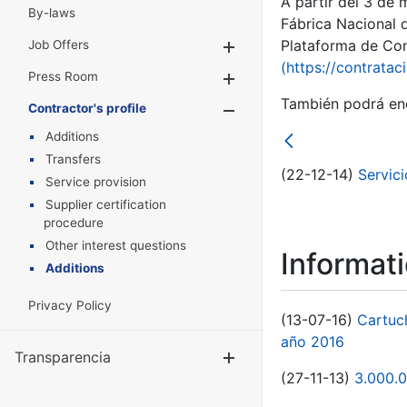
A partir del 3 de
By-laws
Fábrica Nacional 
Plataforma de Cont
Job Offers
Show/Hide
(https://contratac
Press Room
Show/Hide
También podrá enc
Contractor's profile
Show/Hide
Additions
Transfers
(22-12-14)
Servic
Service provision
Supplier certification
procedure
Other interest questions
Informat
Additions
Privacy Policy
(13-07-16)
Cartuc
año 2016
Transparencia
Show/Hide
(27-11-13)
3.000.0