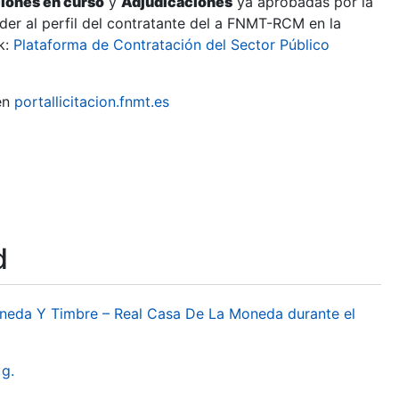
ciones en curso
y
Adjudicaciones
ya aprobadas por la
er al perfil del contratante del a FNMT-RCM en la
k:
Plataforma de Contratación del Sector Público
en
portallicitacion.fnmt.es
d
oneda Y Timbre – Real Casa De La Moneda durante el
g.