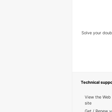
Solve your doubt
Technical suppo
View the Web
site
Get / Renew y