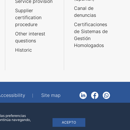
Service provision
Canal de
Supplier
denuncias
certification
procedure
Certificaciones
de Sistemas de
Other interest
Gestión
questions
Homologados
Historic
ccessibility
Site map
LinkedIn
Facebook
WhatsApp
las preferencias
continúa navegando,
ACEPTO