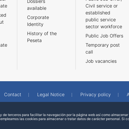
Dossiers
cate
Civil service or
available
established
ked
Corporate
public service
ut
Identity
sector workforce
History of the
Public Job Offers
Peseta
cate
Temporary post
call
Job vacancies
Contact
Legal Notice
Privacy policy
A
 de terceros para facilitar la navegación por la página web así como almacenar 
 empleamos las cookies para almacenar o tratar datos de carácter personal. Si 