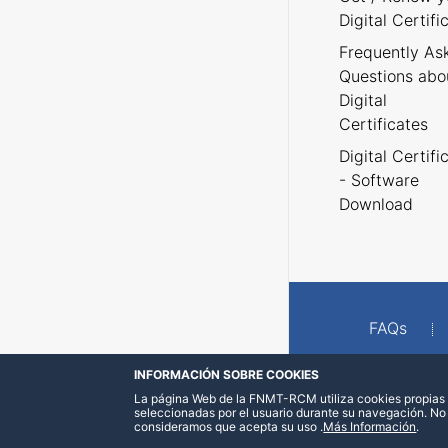
Digital Certifi
Frequently As
Questions abo
Digital
Certificates
Digital Certifi
- Software
Download
FAQs
INFORMACIÓN SOBRE COOKIES
La página Web de la FNMT-RCM utiliza cookies propias y
seleccionadas por el usuario durante su navegación. No
consideramos que acepta su uso
.
Más Información
.