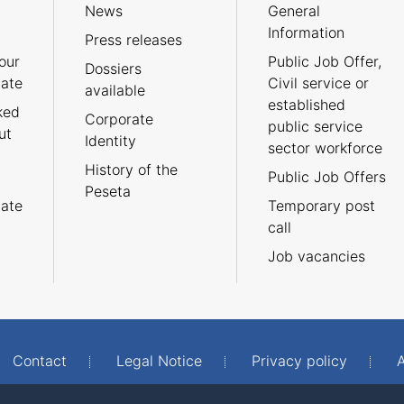
News
General
Information
Press releases
our
Public Job Offer,
Dossiers
cate
Civil service or
available
established
ked
Corporate
public service
ut
Identity
sector workforce
History of the
Public Job Offers
Peseta
cate
Temporary post
call
Job vacancies
Contact
Legal Notice
Privacy policy
A