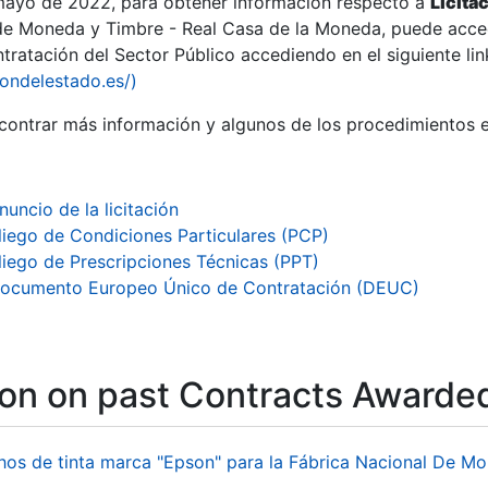
 mayo de 2022, para obtener información respecto a
Licita
de Moneda y Timbre - Real Casa de la Moneda, puede acced
ratación del Sector Público accediendo en el siguiente lin
iondelestado.es/)
ontrar más información y algunos de los procedimientos 
nuncio de la licitación
liego de Condiciones Particulares (PCP)
liego de Prescripciones Técnicas (PPT)
ocumento Europeo Único de Contratación (DEUC)
ion on past Contracts Awarde
hos de tinta marca "Epson" para la Fábrica Nacional De M