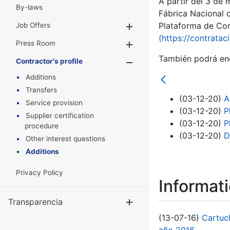
A partir del 3 de
By-laws
Fábrica Nacional 
Plataforma de Cont
Job Offers
Show/Hide
(https://contratac
Press Room
Show/Hide
También podrá enc
Contractor's profile
Show/Hide
Additions
Transfers
(03-12-20)
A
Service provision
(03-12-20)
P
Supplier certification
(03-12-20)
P
procedure
(03-12-20)
D
Other interest questions
Additions
Privacy Policy
Informat
Transparencia
Show/Hide
(13-07-16)
Cartuc