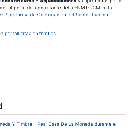
ciones en curso
y
Adjudicaciones
ya aprobadas por la
er al perfil del contratante del a FNMT-RCM en la
k:
Plataforma de Contratación del Sector Público
en
portallicitacion.fnmt.es
d
oneda Y Timbre – Real Casa De La Moneda durante el