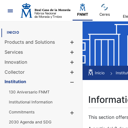
Navigation
FNMT
Ceres
El
INICIO
Products and Solutions
Show/Hide
Services
Show/Hide
Innovation
Show/Hide
Collector
Show/Hide
Inicio
Institu
Institution
Show/Hide
130 Aniversario FNMT
Informati
Institutional Information
Commitments
Show/Hide
This section offer
2030 Agenda and SDG