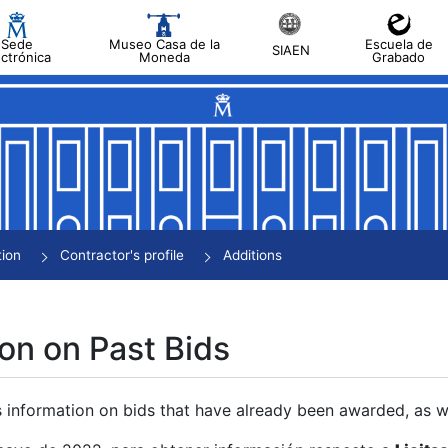
Sede
Museo Casa de la
Escuela de
SIAEN
ectrónica
Moneda
Grabado
tion
Contractor's profile
Additions
on on Past Bids
s information on bids that have already been awarded, as we