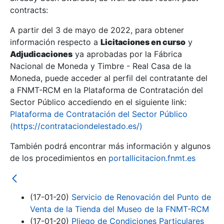
contracts:
Show/Hide
A partir del 3 de mayo de 2022, para obtener
información respecto a
Licitaciones en curso
y
Show/Hide
Adjudicaciones
ya aprobadas por la Fábrica
Show/Hide
Nacional de Moneda y Timbre - Real Casa de la
Moneda, puede acceder al perfil del contratante del
a FNMT-RCM en la Plataforma de Contratación del
Sector Público accediendo en el siguiente link:
Plataforma de Contratación del Sector Público
(https://contrataciondelestado.es/)
También podrá encontrar más información y algunos
de los procedimientos en
portallicitacion.fnmt.es
(17-01-20)
Servicio de Renovación del Punto de
Show/Hide
Venta de la Tienda del Museo de la FNMT-RCM
(17-01-20)
Pliego de Condiciones Particulares