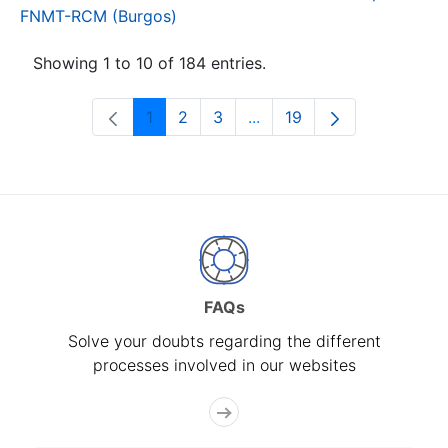
FNMT-RCM (Burgos)
Showing 1 to 10 of 184 entries.
1
2
3
...
19
Page
Page
Page
Intermediate Pages Use T
Page
FAQs
Solve your doubts regarding the different
processes involved in our websites