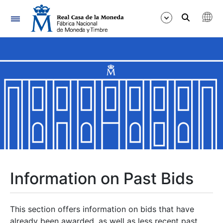
Navigation
Show/Hide
Show/Hide
Show/Hide
Show/Hide
Show/Hide
Information on Past Bids
Show/Hide
This section offers information on bids that have
already been awarded, as well as less recent past