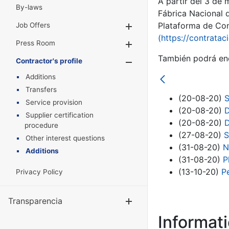
A partir del 3 de
By-laws
Fábrica Nacional 
Plataforma de Cont
Job Offers
Show/Hide
(https://contratac
Press Room
Show/Hide
También podrá enc
Contractor's profile
Show/Hide
Additions
Transfers
(20-08-20)
S
Service provision
(20-08-20)
D
Supplier certification
(20-08-20)
D
procedure
(27-08-20)
S
Other interest questions
(31-08-20)
N
Additions
(31-08-20)
P
(13-10-20)
P
Privacy Policy
Transparencia
Show/Hide
Informat