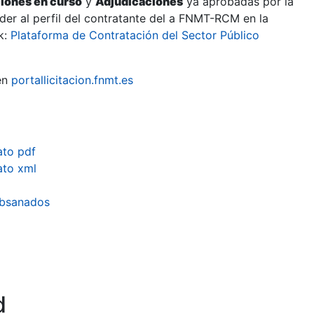
ciones en curso
y
Adjudicaciones
ya aprobadas por la
er al perfil del contratante del a FNMT-RCM en la
k:
Plataforma de Contratación del Sector Público
en
portallicitacion.fnmt.es
ato pdf
ato xml
subsanados
d