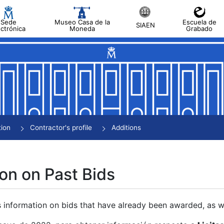
Sede
Museo Casa de la
Escuela de
SIAEN
ectrónica
Moneda
Grabado
tion
Contractor's profile
Additions
on on Past Bids
s information on bids that have already been awarded, as we