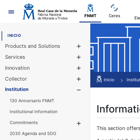
Navigation
FNMT
Ceres
El
INICIO
Products and Solutions
Show/Hide
Services
Show/Hide
Innovation
Show/Hide
Collector
Show/Hide
Inicio
Institu
Institution
Show/Hide
130 Aniversario FNMT
Informati
Institutional Information
Commitments
Show/Hide
This section offer
2030 Agenda and SDG