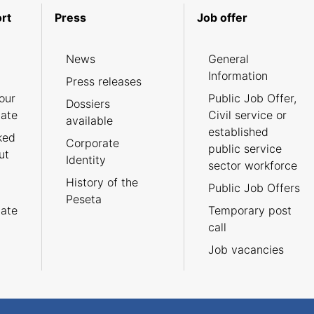
rt
Press
Job offer
News
General
Information
Press releases
our
Public Job Offer,
Dossiers
cate
Civil service or
available
established
ked
Corporate
public service
ut
Identity
sector workforce
History of the
Public Job Offers
Peseta
cate
Temporary post
call
Job vacancies