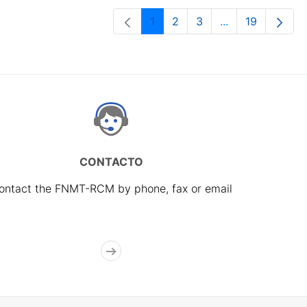
1
2
3
...
19
Page
Page
Page
Intermediate Pa
Page
CONTACTO
ontact the FNMT-RCM by phone, fax or email