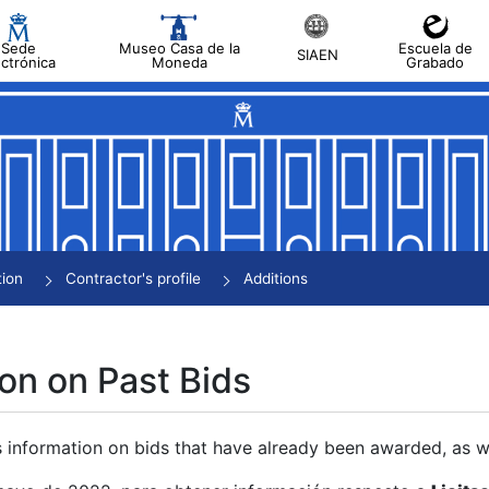
Sede
Museo Casa de la
Escuela de
SIAEN
ectrónica
Moneda
Grabado
tion
Contractor's profile
Additions
on on Past Bids
s information on bids that have already been awarded, as we