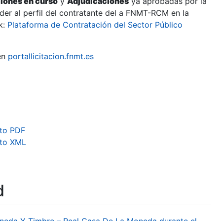
ciones en curso
y
Adjudicaciones
ya aprobadas por la
er al perfil del contratante del a FNMT-RCM en la
k:
Plataforma de Contratación del Sector Público
en
portallicitacion.fnmt.es
to PDF
ato XML
d