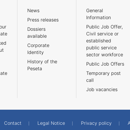
News
General
Information
Press releases
our
Public Job Offer,
Dossiers
cate
Civil service or
available
established
ked
Corporate
public service
ut
Identity
sector workforce
History of the
Public Job Offers
Peseta
cate
Temporary post
call
Job vacancies
Contact
Legal Notice
Privacy policy
A