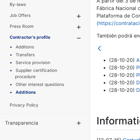
A partir del 3 de
By-laws
Fábrica Nacional 
Plataforma de Cont
Job Offers
Show/Hide
(https://contratac
Press Room
Show/Hide
También podrá enc
Contractor's profile
Show/Hide
Additions
Transfers
(28-10-20)
A
Service provision
(28-10-20)
P
Supplier certification
(28-10-20)
P
procedure
(28-10-20)
D
Other interest questions
(28-10-20)
D
Additions
Privacy Policy
Informat
Transparencia
Show/Hide