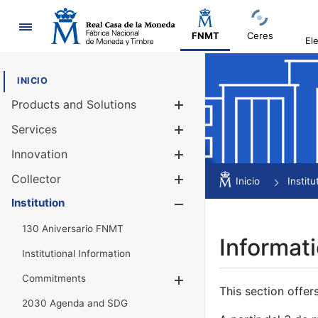
Navigation
FNMT
Ceres
El
INICIO
Products and Solutions
Show/Hide
Services
Show/Hide
Innovation
Show/Hide
Collector
Show/Hide
Inicio
Institu
Institution
Show/Hide
130 Aniversario FNMT
Informati
Institutional Information
Commitments
Show/Hide
This section offer
2030 Agenda and SDG