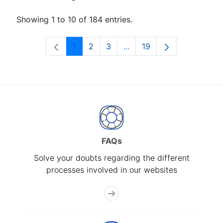
Showing 1 to 10 of 184 entries.
1
2
3
...
19
Page
Page
Page
Intermediate Pages Use T
Page
FAQs
Solve your doubts regarding the different
processes involved in our websites