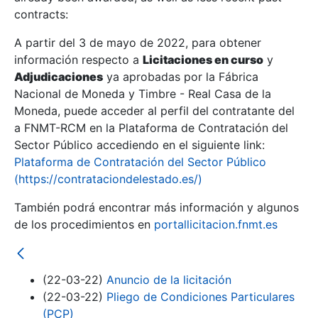
contracts:
Show/Hide
A partir del 3 de mayo de 2022, para obtener
información respecto a
Licitaciones en curso
y
Show/Hide
Adjudicaciones
ya aprobadas por la Fábrica
Show/Hide
Nacional de Moneda y Timbre - Real Casa de la
Moneda, puede acceder al perfil del contratante del
a FNMT-RCM en la Plataforma de Contratación del
Sector Público accediendo en el siguiente link:
Plataforma de Contratación del Sector Público
(https://contrataciondelestado.es/)
También podrá encontrar más información y algunos
de los procedimientos en
portallicitacion.fnmt.es
(22-03-22)
Anuncio de la licitación
Show/Hide
(22-03-22)
Pliego de Condiciones Particulares
(PCP)