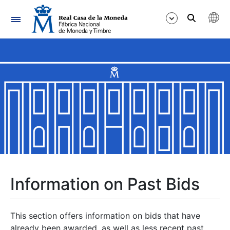
Navigation
Show/Hide
Show/Hide
Show/Hide
Show/Hide
Show/Hide
Information on Past Bids
Show/Hide
This section offers information on bids that have
already been awarded, as well as less recent past