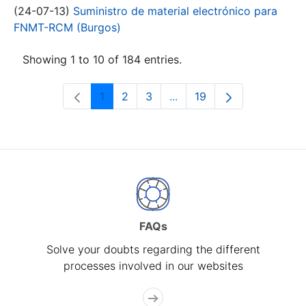
(24-07-13)
Suministro de material electrónico para
FNMT-RCM (Burgos)
Showing 1 to 10 of 184 entries.
1
2
3
...
19
Page
Page
Page
Intermediate Pages Use T
Page
FAQs
Solve your doubts regarding the different
processes involved in our websites