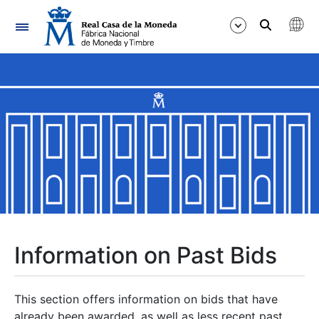
Navigation
Show/Hide
Show/Hide
Show/Hide
Show/Hide
Show/Hide
Information on Past Bids
Show/Hide
This section offers information on bids that have
already been awarded, as well as less recent past