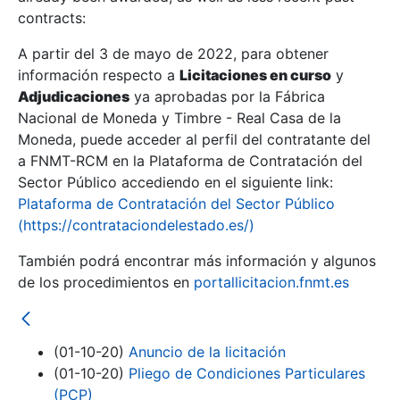
contracts:
Show/Hide
A partir del 3 de mayo de 2022, para obtener
información respecto a
Licitaciones en curso
y
Show/Hide
Adjudicaciones
ya aprobadas por la Fábrica
Show/Hide
Nacional de Moneda y Timbre - Real Casa de la
Moneda, puede acceder al perfil del contratante del
a FNMT-RCM en la Plataforma de Contratación del
Sector Público accediendo en el siguiente link:
Plataforma de Contratación del Sector Público
(https://contrataciondelestado.es/)
También podrá encontrar más información y algunos
de los procedimientos en
portallicitacion.fnmt.es
(01-10-20)
Anuncio de la licitación
Show/Hide
(01-10-20)
Pliego de Condiciones Particulares
(PCP)