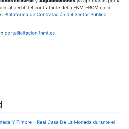
ciones en curso
y
Adjudicaciones
ya aprobadas por la
er al perfil del contratante del a FNMT-RCM en la
k:
Plataforma de Contratación del Sector Público
en
portallicitacion.fnmt.es
d
oneda Y Timbre – Real Casa De La Moneda durante el