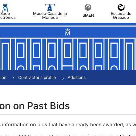
Sede
Museo Casa de la
Escuela de
SIAEN
ectrónica
Moneda
Grabado
tion
Contractor's profile
Additions
on on Past Bids
s information on bids that have already been awarded, as we