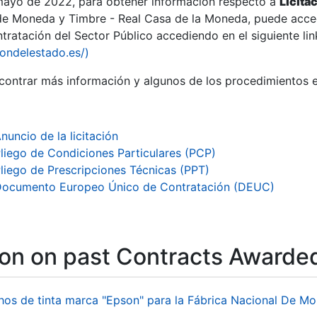
 mayo de 2022, para obtener información respecto a
Licita
de Moneda y Timbre - Real Casa de la Moneda, puede acced
ratación del Sector Público accediendo en el siguiente lin
iondelestado.es/)
ontrar más información y algunos de los procedimientos 
nuncio de la licitación
liego de Condiciones Particulares (PCP)
liego de Prescripciones Técnicas (PPT)
ocumento Europeo Único de Contratación (DEUC)
ion on past Contracts Awarde
hos de tinta marca "Epson" para la Fábrica Nacional De M