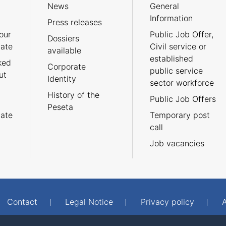
News
General
Information
Press releases
our
Public Job Offer,
Dossiers
cate
Civil service or
available
established
ked
Corporate
public service
ut
Identity
sector workforce
History of the
Public Job Offers
Peseta
cate
Temporary post
call
Job vacancies
Contact
Legal Notice
Privacy policy
A