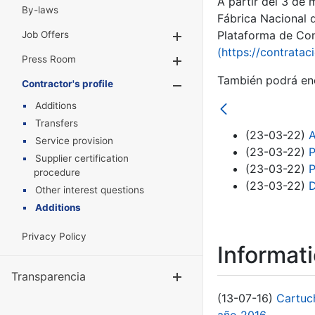
A partir del 3 de
By-laws
Fábrica Nacional 
Plataforma de Cont
Job Offers
Show/Hide
(https://contratac
Press Room
Show/Hide
También podrá enc
Contractor's profile
Show/Hide
Additions
Transfers
(23-03-22)
A
Service provision
(23-03-22)
P
Supplier certification
(23-03-22)
P
procedure
(23-03-22)
D
Other interest questions
Additions
Privacy Policy
Informat
Transparencia
Show/Hide
(13-07-16)
Cartuc