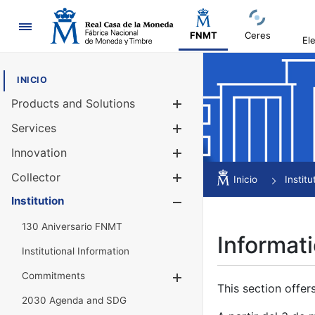
Navigation
FNMT
Ceres
El
INICIO
Products and Solutions
Show/Hide
Services
Show/Hide
Innovation
Show/Hide
Collector
Show/Hide
Inicio
Institu
Institution
Show/Hide
130 Aniversario FNMT
Informati
Institutional Information
Commitments
Show/Hide
This section offer
2030 Agenda and SDG