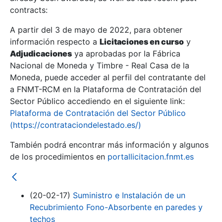
contracts:
Show/Hide
A partir del 3 de mayo de 2022, para obtener
información respecto a
Licitaciones en curso
y
Show/Hide
Adjudicaciones
ya aprobadas por la Fábrica
Show/Hide
Nacional de Moneda y Timbre - Real Casa de la
Moneda, puede acceder al perfil del contratante del
a FNMT-RCM en la Plataforma de Contratación del
Sector Público accediendo en el siguiente link:
Plataforma de Contratación del Sector Público
(https://contrataciondelestado.es/)
También podrá encontrar más información y algunos
de los procedimientos en
portallicitacion.fnmt.es
(20-02-17)
Suministro e Instalación de un
Show/Hide
Recubrimiento Fono-Absorbente en paredes y
techos