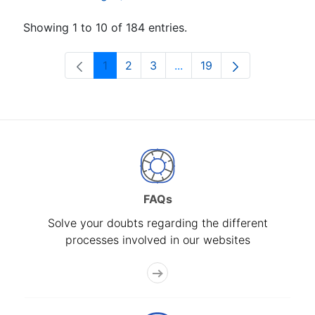
Showing 1 to 10 of 184 entries.
1
2
3
...
19
Page
Page
Page
Intermediate Pages Use T
Page
FAQs
Solve your doubts regarding the different
processes involved in our websites