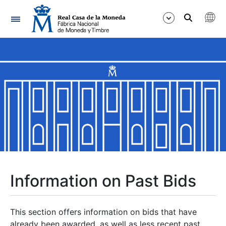
Navigation
Show/Hide
Show/Hide
Show/Hide
Show/Hide
Show/Hide
Information on Past Bids
Show/Hide
This section offers information on bids that have
already been awarded, as well as less recent past