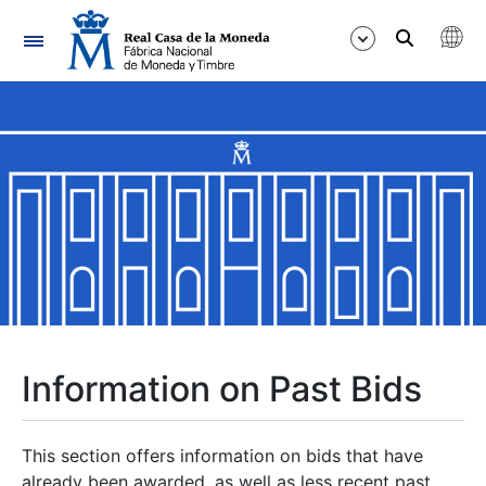
Navigation
Show/Hide
Show/Hide
Show/Hide
Show/Hide
Show/Hide
Information on Past Bids
Show/Hide
This section offers information on bids that have
already been awarded, as well as less recent past