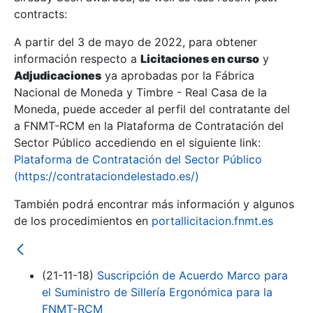
contracts:
Show/Hide
A partir del 3 de mayo de 2022, para obtener
información respecto a
Licitaciones en curso
y
Show/Hide
Adjudicaciones
ya aprobadas por la Fábrica
Show/Hide
Nacional de Moneda y Timbre - Real Casa de la
Moneda, puede acceder al perfil del contratante del
a FNMT-RCM en la Plataforma de Contratación del
Sector Público accediendo en el siguiente link:
Plataforma de Contratación del Sector Público
(https://contrataciondelestado.es/)
También podrá encontrar más información y algunos
de los procedimientos en
portallicitacion.fnmt.es
(21-11-18)
Suscripción de Acuerdo Marco para
Show/Hide
el Suministro de Sillería Ergonómica para la
FNMT-RCM