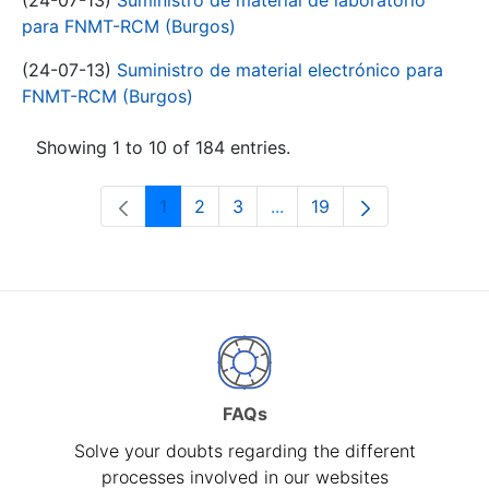
(24-07-13)
Suministro de material de laboratorio
para FNMT-RCM (Burgos)
(24-07-13)
Suministro de material electrónico para
FNMT-RCM (Burgos)
Showing 1 to 10 of 184 entries.
1
2
3
...
19
Page
Page
Page
Intermediate Pages Use T
Page
FAQs
Solve your doubts regarding the different
processes involved in our websites