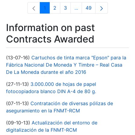
1
2
3
...
49
Page
Page
Page
Intermediate Pages Use T
Page
Information on past
Contracts Awarded
(13-07-16)
Cartuchos de tinta marca "Epson" para la
Fábrica Nacional De Moneda Y Timbre – Real Casa
De La Moneda durante el año 2016
(27-11-13)
3.000.000 de hojas de papel
fotocopiadora blanco DIN A-4 de 80 g.
(07-11-13)
Contratación de diversas pólizas de
aseguramiento en la FNMT-RCM
(09-10-13)
Actualización del entorno de
digitalización de la FNMT-RCM