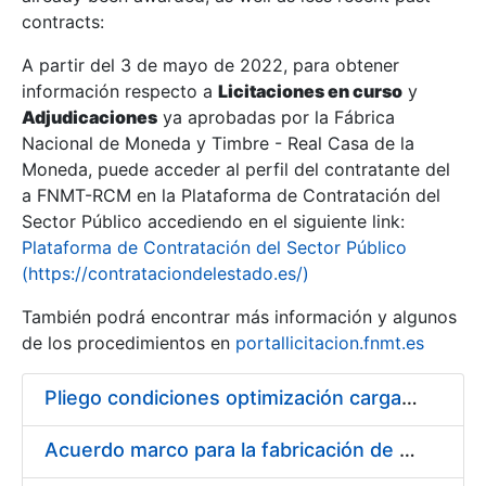
contracts:
Show/Hide
A partir del 3 de mayo de 2022, para obtener
información respecto a
Licitaciones en curso
y
Show/Hide
Adjudicaciones
ya aprobadas por la Fábrica
Show/Hide
Nacional de Moneda y Timbre - Real Casa de la
Moneda, puede acceder al perfil del contratante del
a FNMT-RCM en la Plataforma de Contratación del
Sector Público accediendo en el siguiente link:
Plataforma de Contratación del Sector Público
(https://contrataciondelestado.es/)
También podrá encontrar más información y algunos
de los procedimientos en
portallicitacion.fnmt.es
Pliego condiciones optimización cargas compras firmado
Show/Hide
Acuerdo marco para la fabricación de piezas