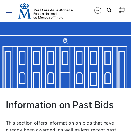
Navigation
Show/Hide
Show/Hide
Show/Hide
Show/Hide
Show/Hide
Information on Past Bids
Show/Hide
This section offers information on bids that have
already been awarded, as well as less recent past