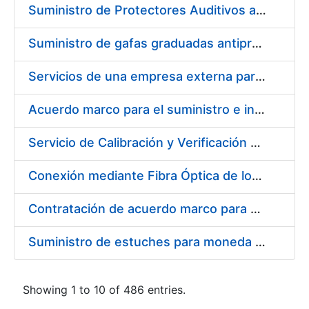
Suministro de Protectores Auditivos a medida para las personas trabajadoras de los Centros de Trabajo de Madrid y Burgos
Suministro de gafas graduadas antiproyecciones para los trabajadores de la FNMT-RCM en los centros de trabajo de Madrid y Burgos
Servicios de una empresa externa para el asesoramiento y resolución de los recursos de alzada que se presentan relacionados con procesos de selección para la FNMT-RCM
Acuerdo marco para el suministro e instalación de persianas, estores y otros complementos
Servicio de Calibración y Verificación Externa de los Equipos de Medición del Servicio de Prevención de la FNMT-RCM
Conexión mediante Fibra Óptica de los Centros de Proceso de Datos (CPDs) de las sedes de la FNMT-RCM de Burgos y Madrid
Contratación de acuerdo marco para el Suministro de Material de Electricidad para la Fábrica Nacional de Moneda y Timbre-Real Casa de la Moneda en su centro de trabajo de Burgos
Suministro de estuches para moneda de 30 €
Showing 1 to 10 of 486 entries.