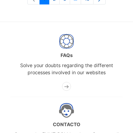
Page
Page
Page
Intermediate Pages Use T
Page
FAQs
Solve your doubts regarding the different
processes involved in our websites
CONTACTO